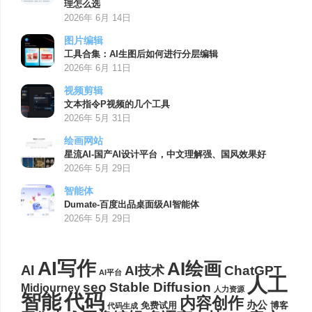
理怎么选
2026年 6月 14日
图片编辑
工具合集：AI生图后如何进行分层编辑
2026年 6月 11日
视频剪辑
文本指令P视频的几个工具
2026年 5月 31日
绘画网站
星流AI-国产AI设计平台，中文理解强、国风效果好
2026年 5月 29日
智能体
Dumate-百度出品桌面级AI智能体
2026年 5月 29日
AI写作
AI绘画
AI
AI技术
ChatGPT
AI平台
人工
seo
Stable Diffusion
Midjourney
人力资源
代码
智能
内容创作
办公
博客
免费试用
代码生成