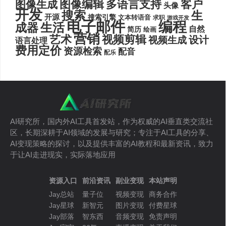
图像编辑
多语言支持
客户
图像生成
头像
开发
搜索
生
开源
搜索引擎
文本转语音
求职
游戏开发
电子邮件
编程
生活
成器
自然
简历
绘画
营销
艺术
视频剪辑
设计
视频生成
语言处理
费用定价
资源检索
配音
配乐
AI研究所，国内外AI工具首发站，作为权威的AI垂直类交流社
区，长期深耕于AI领域的发展与研究；专注于AI工具的分享、
AI变现策略的探讨，以及提供丰富的AI教程和最新资讯，致力
于让AI走进现实，实际落地应用
资源入口
前沿资讯
副业变现
本站声明
Jay总站
量子位
视频变现
商务合作
Jay星球
新智元
图片变现
付费星球
Jay部落
智东西
音频变现
免责声明