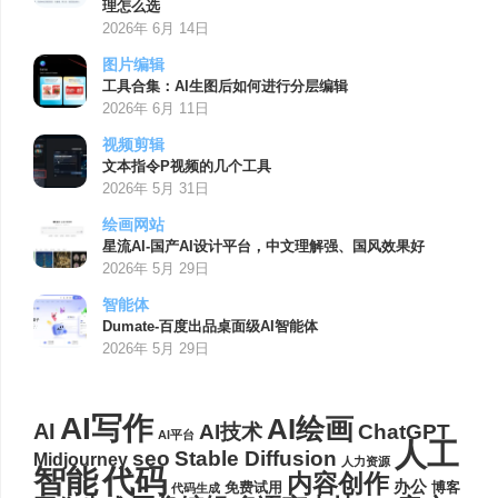
理怎么选
2026年 6月 14日
图片编辑
工具合集：AI生图后如何进行分层编辑
2026年 6月 11日
视频剪辑
文本指令P视频的几个工具
2026年 5月 31日
绘画网站
星流AI-国产AI设计平台，中文理解强、国风效果好
2026年 5月 29日
智能体
Dumate-百度出品桌面级AI智能体
2026年 5月 29日
AI写作
AI绘画
AI
AI技术
ChatGPT
AI平台
人工
seo
Stable Diffusion
Midjourney
人力资源
代码
智能
内容创作
办公
博客
免费试用
代码生成