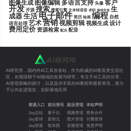
图像编辑
多语言支持
客户
图像生成
头像
开发
搜索
生
开源
搜索引擎
文本转语音
求职
游戏开发
电子邮件
编程
生活
成器
自然
简历
绘画
营销
艺术
视频剪辑
设计
视频生成
语言处理
费用定价
资源检索
配音
配乐
AI研究所，国内外AI工具首发站，作为权威的AI垂直类交流社
区，长期深耕于AI领域的发展与研究；专注于AI工具的分享、
AI变现策略的探讨，以及提供丰富的AI教程和最新资讯，致力
于让AI走进现实，实际落地应用
资源入口
前沿资讯
副业变现
本站声明
Jay总站
量子位
视频变现
商务合作
Jay星球
新智元
图片变现
付费星球
Jay部落
智东西
音频变现
免责声明