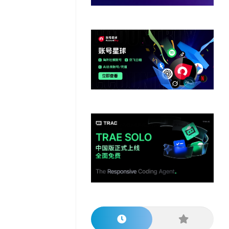
他
数
教
据
网
学
程
其
分
站
习
他
析
播
教
模
客
育
扩
型
展
资
源