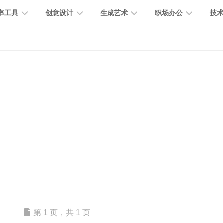
率工具
创意设计
生成艺术
职场办公
技
图
图
图
营
图
AI
营
像
片
像
销
片
提
销
处
编
生
宣
编
示
工
理
辑
成
传
辑
词
具
文
图
视
办
图
智
绘
数
PPT
本
标
频
公
像
能
画
字
制
处
设
生
助
修
对
网
人
作
理
计
成
手
复
话
站
电
思
智
字
音
客
抠
小
文
模
商
维
能
体
乐
户
图
说
档
型
作
导
总
设
生
服
消
创
总
社
图
图
第 1 页，共 1 页
结
计
成
务
除
作
结
区