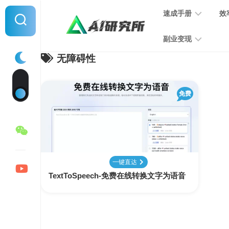
Skip
速成手册
效
to
content
副业变现
无障碍性
提
示
词
音
指
免费
频
南
变
现
MJ
学
写
习
文
一键直达
手
变
TextToSpeech-免费在线转换文字为语音
册
现
SD
图
学
片
习