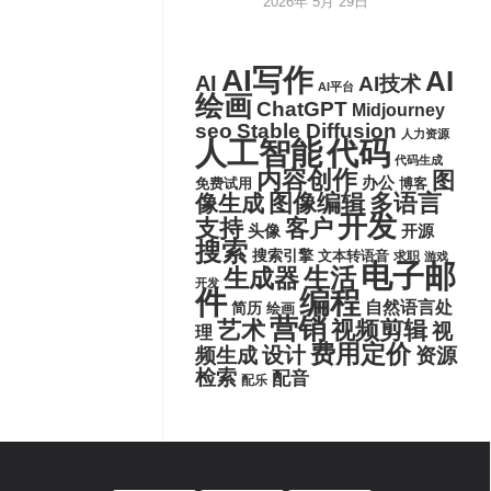
2026年 5月 29日
AI写作
AI
AI
AI技术
AI平台
绘画
ChatGPT
Midjourney
seo
Stable Diffusion
人力资源
代码
人工智能
代码生成
内容创作
图
办公
博客
免费试用
图像编辑
多语言
像生成
开发
支持
客户
头像
开源
搜索
搜索引擎
文本转语音
求职
游戏
电子邮
生活
生成器
开发
件
编程
自然语言处
简历
绘画
营销
艺术
视频剪辑
视
理
费用定价
设计
频生成
资源
检索
配音
配乐