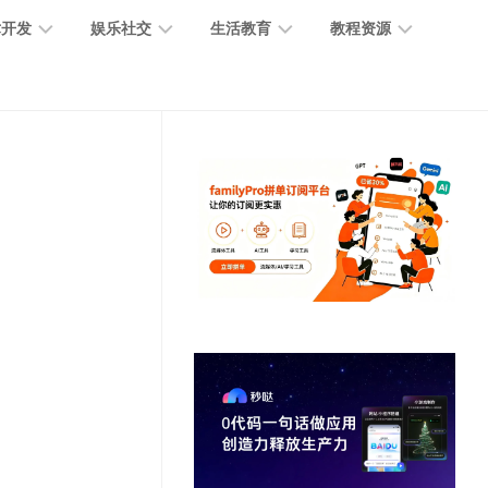
术开发
娱乐社交
生活教育
教程资源
大
媒
医
GPT
语
模
体
疗
教
言
型
创
医
程
模
作
学
型
开
MJ
放
媒
时
教
视
平
体
尚
程
觉
台
社
前
模
交
沿
型
SD
代
教
码
游
生
程
语
开
戏
活
音
发
辅
日
模
助
常
其
型