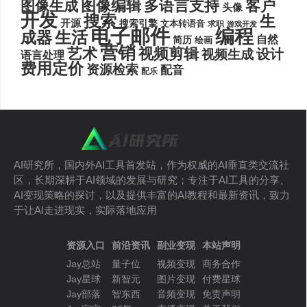
图像编辑
多语言支持
客户
图像生成
头像
开发
搜索
生
开源
搜索引擎
文本转语音
求职
游戏开发
电子邮件
编程
生活
成器
自然
简历
绘画
营销
艺术
视频剪辑
设计
视频生成
语言处理
费用定价
资源检索
配音
配乐
AI研究所，国内外AI工具首发站，作为权威的AI垂直类交流社
区，长期深耕于AI领域的发展与研究；专注于AI工具的分享、
AI变现策略的探讨，以及提供丰富的AI教程和最新资讯，致力
于让AI走进现实，实际落地应用
资源入口
前沿资讯
副业变现
本站声明
Jay总站
量子位
视频变现
商务合作
Jay星球
新智元
图片变现
付费星球
Jay部落
智东西
音频变现
免责声明