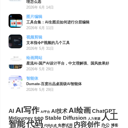
理怎么选
2026年 6月 14日
图片编辑
工具合集：AI生图后如何进行分层编辑
2026年 6月 11日
视频剪辑
文本指令P视频的几个工具
2026年 5月 31日
绘画网站
星流AI-国产AI设计平台，中文理解强、国风效果好
2026年 5月 29日
智能体
Dumate-百度出品桌面级AI智能体
2026年 5月 29日
AI写作
AI绘画
AI
AI技术
ChatGPT
AI平台
人工
seo
Stable Diffusion
Midjourney
人力资源
代码
智能
内容创作
办公
博客
免费试用
代码生成