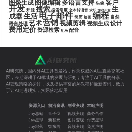
图像编辑
多语言支持
客户
图像生成
头像
开发
搜索
生
开源
搜索引擎
文本转语音
求职
游戏开发
电子邮件
编程
生活
成器
自然
简历
绘画
营销
艺术
视频剪辑
设计
视频生成
语言处理
费用定价
资源检索
配音
配乐
AI研究所，国内外AI工具首发站，作为权威的AI垂直类交流社
区，长期深耕于AI领域的发展与研究；专注于AI工具的分享、
AI变现策略的探讨，以及提供丰富的AI教程和最新资讯，致力
于让AI走进现实，实际落地应用
资源入口
前沿资讯
副业变现
本站声明
Jay总站
量子位
视频变现
商务合作
Jay星球
新智元
图片变现
付费星球
Jay部落
智东西
音频变现
免责声明