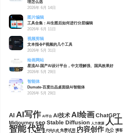
理怎么选
2026年 6月 14日
图片编辑
工具合集：AI生图后如何进行分层编辑
2026年 6月 11日
视频剪辑
文本指令P视频的几个工具
2026年 5月 31日
绘画网站
星流AI-国产AI设计平台，中文理解强、国风效果好
2026年 5月 29日
智能体
Dumate-百度出品桌面级AI智能体
2026年 5月 29日
AI写作
AI绘画
AI
AI技术
ChatGPT
AI平台
人工
seo
Stable Diffusion
Midjourney
人力资源
代码
智能
内容创作
办公
博客
免费试用
代码生成