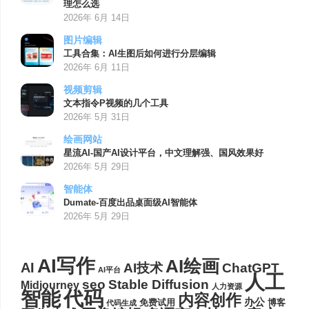
理怎么选
2026年 6月 14日
图片编辑
工具合集：AI生图后如何进行分层编辑
2026年 6月 11日
视频剪辑
文本指令P视频的几个工具
2026年 5月 31日
绘画网站
星流AI-国产AI设计平台，中文理解强、国风效果好
2026年 5月 29日
智能体
Dumate-百度出品桌面级AI智能体
2026年 5月 29日
AI写作
AI绘画
AI
AI技术
ChatGPT
AI平台
人工
seo
Stable Diffusion
Midjourney
人力资源
代码
智能
内容创作
办公
博客
免费试用
代码生成