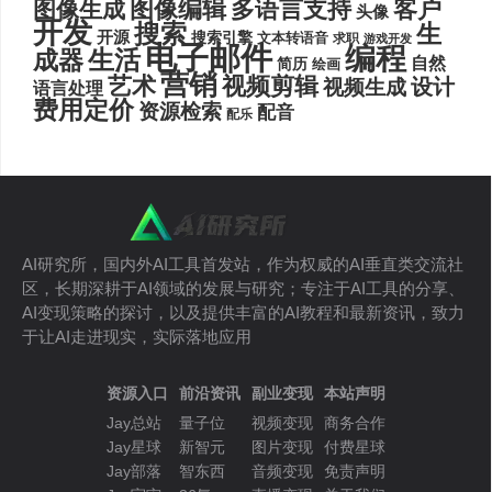
图像编辑
多语言支持
客户
图像生成
头像
开发
搜索
生
开源
搜索引擎
文本转语音
求职
游戏开发
电子邮件
编程
生活
成器
自然
简历
绘画
营销
艺术
视频剪辑
设计
视频生成
语言处理
费用定价
资源检索
配音
配乐
AI研究所，国内外AI工具首发站，作为权威的AI垂直类交流社
区，长期深耕于AI领域的发展与研究；专注于AI工具的分享、
AI变现策略的探讨，以及提供丰富的AI教程和最新资讯，致力
于让AI走进现实，实际落地应用
资源入口
前沿资讯
副业变现
本站声明
Jay总站
量子位
视频变现
商务合作
Jay星球
新智元
图片变现
付费星球
Jay部落
智东西
音频变现
免责声明