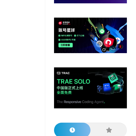
他
数
教
据
网
学
程
其
分
站
习
他
析
播
教
模
客
育
扩
型
展
资
源