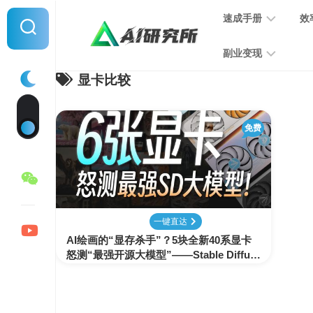
Skip
速成手册
效
to
content
副业变现
显卡比较
提
示
词
音
指
免费
频
南
变
现
MJ
学
写
习
文
一键直达
手
变
AI绘画的“显存杀手”？5块全新40系显卡
册
现
怒测“最强开源大模型”——Stable Diffusi
on XL效率测试&使用技巧，SDXL低显存
Web UI优化指南
SD
图
学
片
习