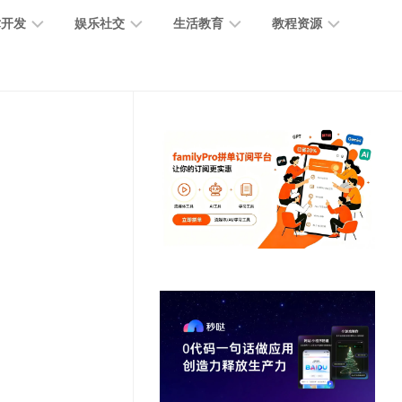
术开发
娱乐社交
生活教育
教程资源
大
媒
医
GPT
语
模
体
疗
教
言
型
创
医
程
模
作
学
型
开
MJ
放
媒
时
教
视
平
体
尚
程
觉
台
社
前
模
交
沿
型
SD
代
教
码
游
生
程
语
开
戏
活
音
发
辅
日
模
助
常
其
型