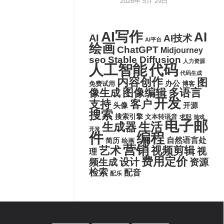
2026年 5月 29日
AI写作
AI
AI
AI技术
AI平台
绘画
ChatGPT
Midjourney
seo
Stable Diffusion
人力资源
代码
人工智能
代码生成
内容创作
图
办公
博客
免费试用
图像编辑
多语言
像生成
开发
支持
客户
头像
开源
搜索
搜索引擎
文本转语音
求职
游戏
电子邮
生活
生成器
开发
件
编程
自然语言处
简历
绘画
营销
艺术
视频剪辑
视
理
费用定价
设计
频生成
资源
检索
配音
配乐