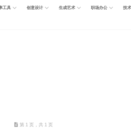
率工具
创意设计
生成艺术
职场办公
技
图
图
图
营
图
AI
营
像
片
像
销
片
提
销
处
编
生
宣
编
示
工
理
辑
成
传
辑
词
具
文
图
视
办
图
智
绘
数
PPT
本
标
频
公
像
能
画
字
制
处
设
生
助
修
对
网
人
作
理
计
成
手
复
话
站
电
思
智
字
音
客
抠
小
文
模
商
维
能
体
乐
户
图
说
档
型
作
导
总
设
生
服
消
创
总
社
图
图
第 1 页，共 1 页
结
计
成
务
除
作
结
区