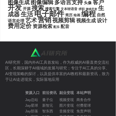
图像编辑
多语言支持
客户
图像生成
头像
开发
搜索
生
开源
搜索引擎
文本转语音
求职
游戏开发
电子邮件
编程
生活
成器
自然
简历
绘画
营销
艺术
视频剪辑
设计
视频生成
语言处理
费用定价
资源检索
配音
配乐
AI研究所，国内外AI工具首发站，作为权威的AI垂直类交流社
区，长期深耕于AI领域的发展与研究；专注于AI工具的分享、
AI变现策略的探讨，以及提供丰富的AI教程和最新资讯，致力
于让AI走进现实，实际落地应用
资源入口
前沿资讯
副业变现
本站声明
Jay总站
量子位
视频变现
商务合作
Jay星球
新智元
图片变现
付费星球
Jay部落
智东西
音频变现
免责声明