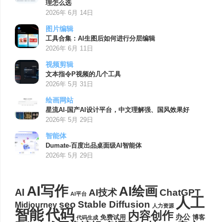
理怎么选
2026年 6月 14日
图片编辑
工具合集：AI生图后如何进行分层编辑
2026年 6月 11日
视频剪辑
文本指令P视频的几个工具
2026年 5月 31日
绘画网站
星流AI-国产AI设计平台，中文理解强、国风效果好
2026年 5月 29日
智能体
Dumate-百度出品桌面级AI智能体
2026年 5月 29日
AI写作
AI绘画
AI
AI技术
ChatGPT
AI平台
人工
seo
Stable Diffusion
Midjourney
人力资源
代码
智能
内容创作
办公
博客
免费试用
代码生成