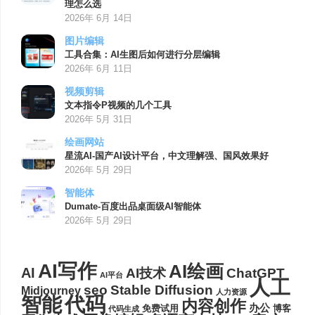
理怎么选
2026年 6月 14日
图片编辑
工具合集：AI生图后如何进行分层编辑
2026年 6月 11日
视频剪辑
文本指令P视频的几个工具
2026年 5月 31日
绘画网站
星流AI-国产AI设计平台，中文理解强、国风效果好
2026年 5月 29日
智能体
Dumate-百度出品桌面级AI智能体
2026年 5月 29日
AI写作
AI绘画
AI
AI技术
ChatGPT
AI平台
人工
seo
Stable Diffusion
Midjourney
人力资源
代码
智能
内容创作
办公
博客
免费试用
代码生成