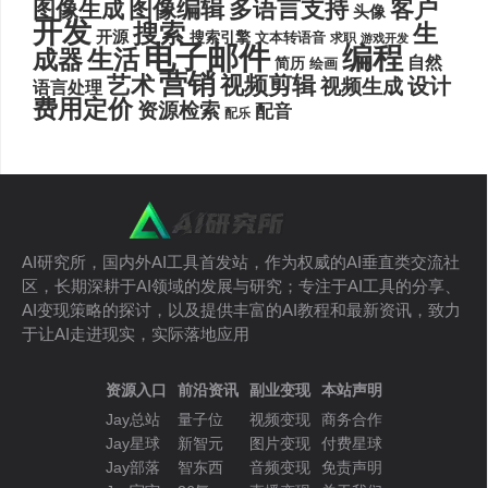
图像编辑
多语言支持
客户
图像生成
头像
开发
搜索
生
开源
搜索引擎
文本转语音
求职
游戏开发
电子邮件
编程
生活
成器
自然
简历
绘画
营销
艺术
视频剪辑
设计
视频生成
语言处理
费用定价
资源检索
配音
配乐
AI研究所，国内外AI工具首发站，作为权威的AI垂直类交流社
区，长期深耕于AI领域的发展与研究；专注于AI工具的分享、
AI变现策略的探讨，以及提供丰富的AI教程和最新资讯，致力
于让AI走进现实，实际落地应用
资源入口
前沿资讯
副业变现
本站声明
Jay总站
量子位
视频变现
商务合作
Jay星球
新智元
图片变现
付费星球
Jay部落
智东西
音频变现
免责声明