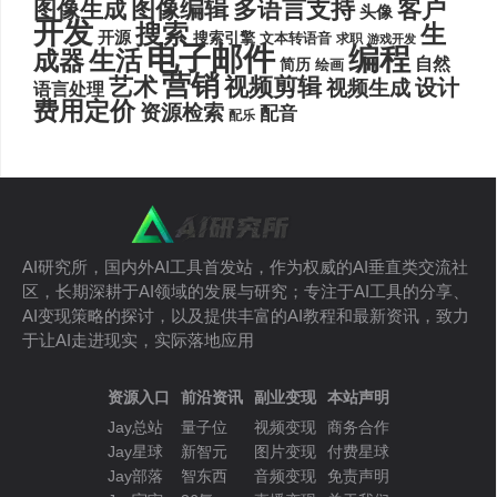
图像编辑
多语言支持
客户
图像生成
头像
开发
搜索
生
开源
搜索引擎
文本转语音
求职
游戏开发
电子邮件
编程
生活
成器
自然
简历
绘画
营销
艺术
视频剪辑
设计
视频生成
语言处理
费用定价
资源检索
配音
配乐
AI研究所，国内外AI工具首发站，作为权威的AI垂直类交流社
区，长期深耕于AI领域的发展与研究；专注于AI工具的分享、
AI变现策略的探讨，以及提供丰富的AI教程和最新资讯，致力
于让AI走进现实，实际落地应用
资源入口
前沿资讯
副业变现
本站声明
Jay总站
量子位
视频变现
商务合作
Jay星球
新智元
图片变现
付费星球
Jay部落
智东西
音频变现
免责声明