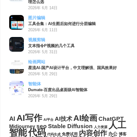
理怎么选
2026年 6月 14日
图片编辑
工具合集：AI生图后如何进行分层编辑
2026年 6月 11日
视频剪辑
文本指令P视频的几个工具
2026年 5月 31日
绘画网站
星流AI-国产AI设计平台，中文理解强、国风效果好
2026年 5月 29日
智能体
Dumate-百度出品桌面级AI智能体
2026年 5月 29日
AI写作
AI绘画
AI
AI技术
ChatGPT
AI平台
人工
seo
Stable Diffusion
Midjourney
人力资源
代码
智能
内容创作
办公
博客
免费试用
代码生成