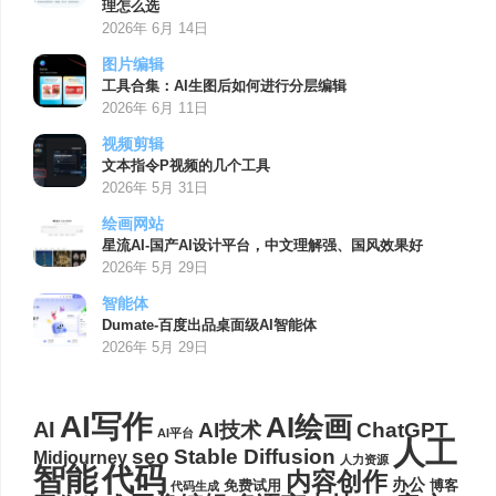
理怎么选
2026年 6月 14日
图片编辑
工具合集：AI生图后如何进行分层编辑
2026年 6月 11日
视频剪辑
文本指令P视频的几个工具
2026年 5月 31日
绘画网站
星流AI-国产AI设计平台，中文理解强、国风效果好
2026年 5月 29日
智能体
Dumate-百度出品桌面级AI智能体
2026年 5月 29日
AI写作
AI绘画
AI
AI技术
ChatGPT
AI平台
人工
seo
Stable Diffusion
Midjourney
人力资源
代码
智能
内容创作
办公
博客
免费试用
代码生成