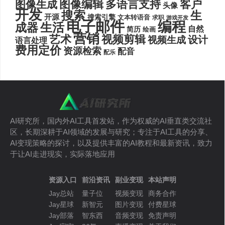
图像编辑
多语言支持
客户
图像生成
头像
开发
搜索
生
开源
搜索引擎
文本转语音
求职
游戏开发
电子邮件
编程
生活
成器
自然
简历
绘画
营销
艺术
视频剪辑
设计
视频生成
语言处理
费用定价
资源检索
配音
配乐
AI研究所，国内外AI工具首发站，作为权威的AI垂直类交流社
区，长期深耕于AI领域的发展与研究；专注于AI工具的分享、
AI变现策略的探讨，以及提供丰富的AI教程和最新资讯，致力
于让AI走进现实，实际落地应用
资源入口
前沿资讯
副业变现
本站声明
Jay总站
量子位
视频变现
商务合作
Jay星球
新智元
图片变现
付费星球
Jay部落
智东西
音频变现
免责声明