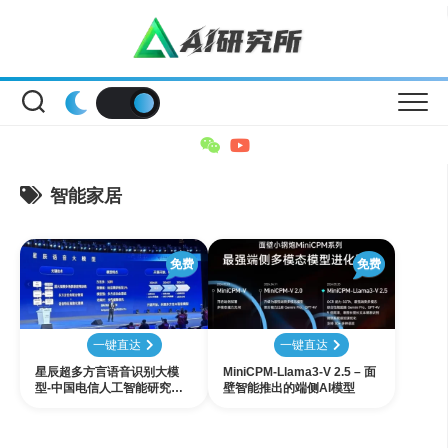
Skip
to
content
智能家居
免费
免费
一键直达
一键直达
星辰超多方言语音识别大模
MiniCPM-Llama3-V 2.5 – 面
型-中国电信人工智能研究院
壁智能推出的端侧AI模型
（TeleAI）发布的业内首个支
持 30 种方言自由混说的语音
识别大模型