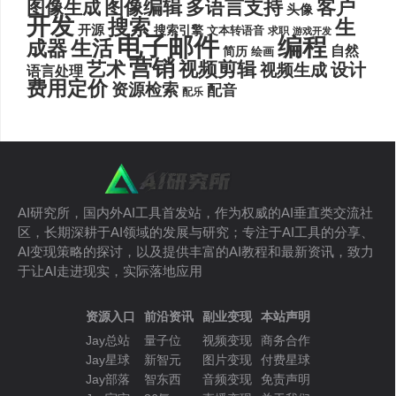
图像编辑
多语言支持
客户
图像生成
头像
开发
搜索
生
开源
搜索引擎
文本转语音
求职
游戏开发
电子邮件
编程
生活
成器
自然
简历
绘画
营销
艺术
视频剪辑
设计
视频生成
语言处理
费用定价
资源检索
配音
配乐
AI研究所，国内外AI工具首发站，作为权威的AI垂直类交流社
区，长期深耕于AI领域的发展与研究；专注于AI工具的分享、
AI变现策略的探讨，以及提供丰富的AI教程和最新资讯，致力
于让AI走进现实，实际落地应用
资源入口
前沿资讯
副业变现
本站声明
Jay总站
量子位
视频变现
商务合作
Jay星球
新智元
图片变现
付费星球
Jay部落
智东西
音频变现
免责声明