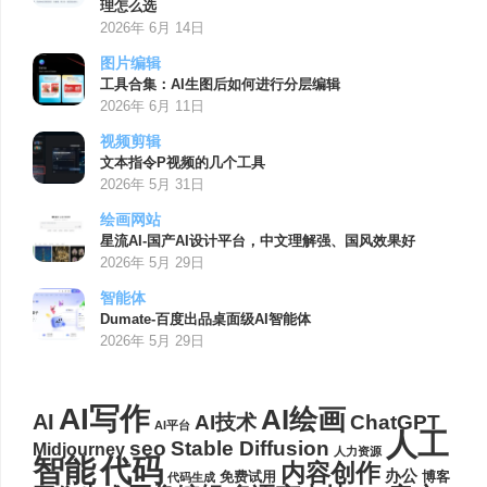
理怎么选
2026年 6月 14日
图片编辑
工具合集：AI生图后如何进行分层编辑
2026年 6月 11日
视频剪辑
文本指令P视频的几个工具
2026年 5月 31日
绘画网站
星流AI-国产AI设计平台，中文理解强、国风效果好
2026年 5月 29日
智能体
Dumate-百度出品桌面级AI智能体
2026年 5月 29日
AI写作
AI绘画
AI
AI技术
ChatGPT
AI平台
人工
seo
Stable Diffusion
Midjourney
人力资源
代码
智能
内容创作
办公
博客
免费试用
代码生成