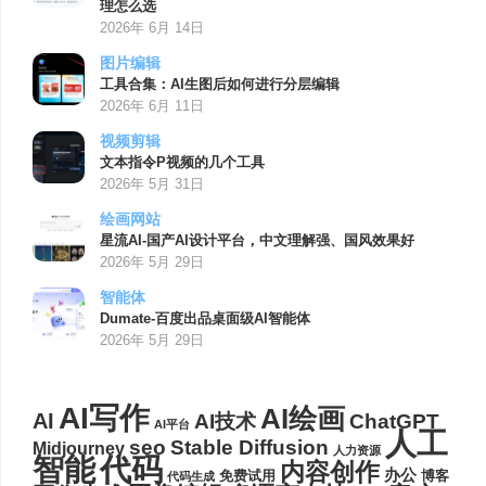
理怎么选
2026年 6月 14日
图片编辑
工具合集：AI生图后如何进行分层编辑
2026年 6月 11日
视频剪辑
文本指令P视频的几个工具
2026年 5月 31日
绘画网站
星流AI-国产AI设计平台，中文理解强、国风效果好
2026年 5月 29日
智能体
Dumate-百度出品桌面级AI智能体
2026年 5月 29日
AI写作
AI绘画
AI
AI技术
ChatGPT
AI平台
人工
seo
Stable Diffusion
Midjourney
人力资源
代码
智能
内容创作
办公
博客
免费试用
代码生成