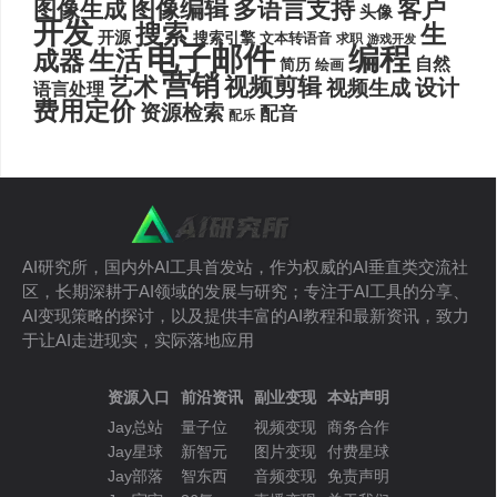
图像编辑
多语言支持
客户
图像生成
头像
开发
搜索
生
开源
搜索引擎
文本转语音
求职
游戏开发
电子邮件
编程
生活
成器
自然
简历
绘画
营销
艺术
视频剪辑
设计
视频生成
语言处理
费用定价
资源检索
配音
配乐
AI研究所，国内外AI工具首发站，作为权威的AI垂直类交流社
区，长期深耕于AI领域的发展与研究；专注于AI工具的分享、
AI变现策略的探讨，以及提供丰富的AI教程和最新资讯，致力
于让AI走进现实，实际落地应用
资源入口
前沿资讯
副业变现
本站声明
Jay总站
量子位
视频变现
商务合作
Jay星球
新智元
图片变现
付费星球
Jay部落
智东西
音频变现
免责声明