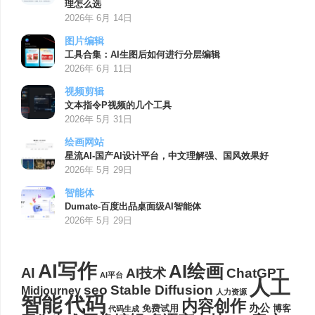
理怎么选
2026年 6月 14日
图片编辑
工具合集：AI生图后如何进行分层编辑
2026年 6月 11日
视频剪辑
文本指令P视频的几个工具
2026年 5月 31日
绘画网站
星流AI-国产AI设计平台，中文理解强、国风效果好
2026年 5月 29日
智能体
Dumate-百度出品桌面级AI智能体
2026年 5月 29日
AI写作
AI绘画
AI
AI技术
ChatGPT
AI平台
人工
seo
Stable Diffusion
Midjourney
人力资源
代码
智能
内容创作
办公
博客
免费试用
代码生成