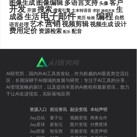
图像编辑
多语言支持
客户
图像生成
头像
开发
搜索
生
开源
搜索引擎
文本转语音
求职
游戏开发
电子邮件
编程
生活
成器
自然
简历
绘画
营销
艺术
视频剪辑
设计
视频生成
语言处理
费用定价
资源检索
配音
配乐
AI研究所，国内外AI工具首发站，作为权威的AI垂直类交流社
区，长期深耕于AI领域的发展与研究；专注于AI工具的分享、
AI变现策略的探讨，以及提供丰富的AI教程和最新资讯，致力
于让AI走进现实，实际落地应用
资源入口
前沿资讯
副业变现
本站声明
Jay总站
量子位
视频变现
商务合作
Jay星球
新智元
图片变现
付费星球
Jay部落
智东西
音频变现
免责声明