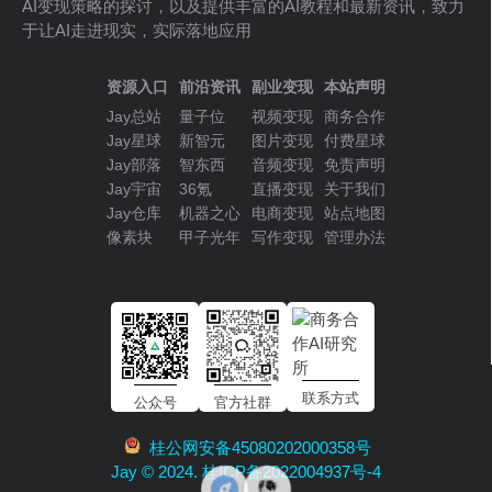
AI变现策略的探讨，以及提供丰富的AI教程和最新资讯，致力
于让AI走进现实，实际落地应用
资源入口
前沿资讯
副业变现
本站声明
Jay总站
量子位
视频变现
商务合作
Jay星球
新智元
图片变现
付费星球
Jay部落
智东西
音频变现
免责声明
Jay宇宙
36氪
直播变现
关于我们
Jay仓库
机器之心
电商变现
站点地图
像素块
甲子光年
写作变现
管理办法
联系方式
公众号
官方社群
桂公网安备45080202000358号
Jay © 2024. 桂ICP备2022004937号-4