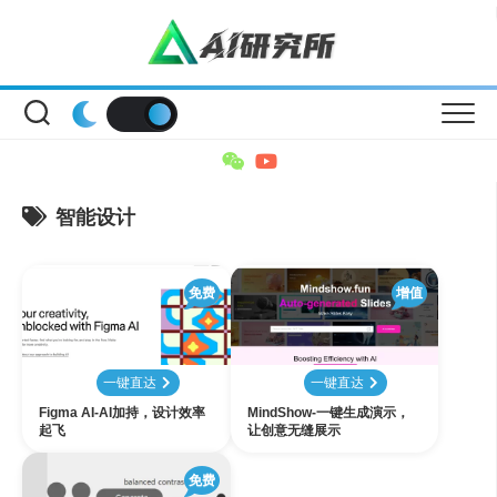
Skip
to
content
智能设计
免费
增值
一键直达
一键直达
Figma AI-AI加持，设计效率
MindShow-一键生成演示，
起飞
让创意无缝展示
免费