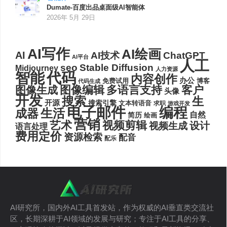
Dumate-百度出品桌面级AI智能体
2026年 5月 29日
AI写作
AI绘画
AI
AI技术
ChatGPT
AI平台
人工
seo
Stable Diffusion
Midjourney
人力资源
代码
智能
内容创作
办公
博客
免费试用
代码生成
图像编辑
多语言支持
客户
图像生成
头像
开发
搜索
生
开源
搜索引擎
文本转语音
求职
游戏开发
电子邮件
编程
生活
成器
自然
简历
绘画
营销
艺术
视频剪辑
设计
视频生成
语言处理
费用定价
资源检索
配音
配乐
AI研究所，国内外AI工具首发站，作为权威的AI垂直类交流社
区，长期深耕于AI领域的发展与研究；专注于AI工具的分享、