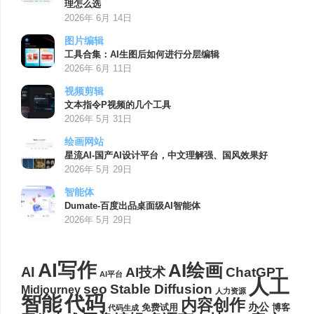
理怎么选
2026年 6月 14日
图片编辑
工具合集：AI生图后如何进行分层编辑
2026年 6月 11日
视频剪辑
文本指令P视频的几个工具
2026年 5月 31日
绘画网站
星流AI-国产AI设计平台，中文理解强、国风效果好
2026年 5月 29日
智能体
Dumate-百度出品桌面级AI智能体
2026年 5月 29日
AI写作
AI绘画
AI
AI技术
ChatGPT
AI平台
人工
seo
Stable Diffusion
Midjourney
人力资源
代码
智能
内容创作
办公
博客
免费试用
代码生成