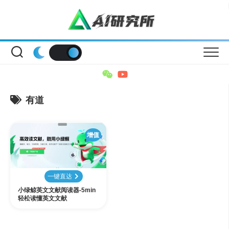
Skip
to
content
有道
增值
一键直达
小绿鲸英文文献阅读器-5min
轻松读懂英文文献