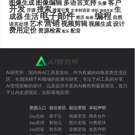
图像编辑
多语言支持
客户
图像生成
头像
开发
搜索
生
开源
搜索引擎
文本转语音
求职
游戏开发
电子邮件
编程
生活
成器
自然
简历
绘画
营销
艺术
视频剪辑
设计
视频生成
语言处理
费用定价
资源检索
配音
配乐
AI研究所，国内外AI工具首发站，作为权威的AI垂直类交流社
区，长期深耕于AI领域的发展与研究；专注于AI工具的分享、
AI变现策略的探讨，以及提供丰富的AI教程和最新资讯，致力
于让AI走进现实，实际落地应用
资源入口
前沿资讯
副业变现
本站声明
Jay总站
量子位
视频变现
商务合作
Jay星球
新智元
图片变现
付费星球
Jay部落
智东西
音频变现
免责声明