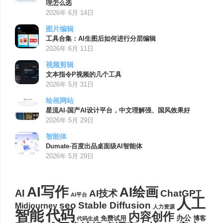
理怎么选
2026年 6月 14日
图片编辑
工具合集：AI生图后如何进行分层编辑
2026年 6月 11日
视频剪辑
文本指令P视频的几个工具
2026年 5月 31日
绘画网站
星流AI-国产AI设计平台，中文理解强、国风效果好
2026年 5月 29日
智能体
Dumate-百度出品桌面级AI智能体
2026年 5月 29日
AI写作
AI绘画
AI
AI技术
ChatGPT
AI平台
人工
seo
Stable Diffusion
Midjourney
人力资源
代码
智能
内容创作
办公
博客
免费试用
代码生成