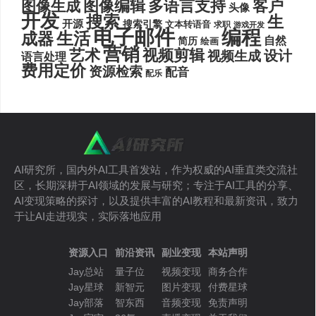
图像编辑
多语言支持
客户
图像生成
头像
开发
搜索
生
开源
搜索引擎
文本转语音
求职
游戏开发
电子邮件
编程
生活
成器
自然
简历
绘画
营销
艺术
视频剪辑
设计
视频生成
语言处理
费用定价
资源检索
配音
配乐
AI研究所，国内外AI工具首发站，作为权威的AI垂直类交流社
区，长期深耕于AI领域的发展与研究；专注于AI工具的分享、
AI变现策略的探讨，以及提供丰富的AI教程和最新资讯，致力
于让AI走进现实，实际落地应用
资源入口
前沿资讯
副业变现
本站声明
Jay总站
量子位
视频变现
商务合作
Jay星球
新智元
图片变现
付费星球
Jay部落
智东西
音频变现
免责声明