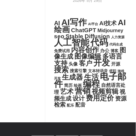
2026年 5月 29日
AI写作
AI
AI
AI技术
AI平台
绘画
ChatGPT
Midjourney
seo
Stable Diffusion
人力资源
代码
人工智能
代码生成
内容创作
图
办公
博客
免费试用
图像编辑
多语言
像生成
开发
支持
客户
头像
开源
搜索
搜索引擎
文本转语音
求职
游戏
电子邮
生活
生成器
开发
件
编程
自然语言处
简历
绘画
营销
艺术
视频剪辑
视
理
费用定价
设计
频生成
资源
检索
配音
配乐