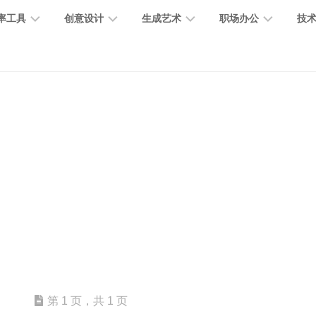
率工具
创意设计
生成艺术
职场办公
技
图
图
图
营
图
AI
营
像
片
像
销
片
提
销
处
编
生
宣
编
示
工
理
辑
成
传
辑
词
具
文
图
视
办
图
智
绘
数
PPT
本
标
频
公
像
能
画
字
制
处
设
生
助
修
对
网
人
作
理
计
成
手
复
话
站
电
思
智
字
音
客
抠
小
文
模
商
维
能
体
乐
户
图
说
档
型
作
导
总
设
生
服
消
创
总
社
图
图
第 1 页，共 1 页
结
计
成
务
除
作
结
区