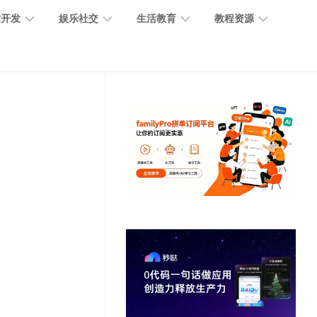
术开发
娱乐社交
生活教育
教程资源
大
媒
医
GPT
语
模
体
疗
教
言
型
创
医
程
模
作
学
型
开
MJ
放
媒
时
教
视
平
体
尚
程
觉
台
社
前
模
交
沿
型
SD
代
教
码
游
生
程
语
开
戏
活
音
发
辅
日
模
助
常
其
型