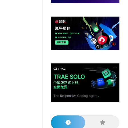
他
数
教
据
网
学
程
其
分
站
习
他
析
播
教
模
客
育
扩
型
展
资
源