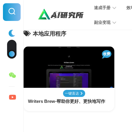
Skip
速成手册
效
to
content
副业变现
本地应用程序
提
示
词
音
指
收费
频
南
变
现
MJ
学
写
习
文
一键直达
手
变
Writers Brew-帮助你更好、更快地写作
册
现
SD
图
学
片
习