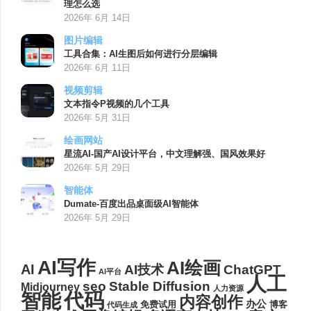
理怎么选
2026年 6月 14日
图片编辑
工具合集：AI生图后如何进行分层编辑
2026年 6月 11日
视频剪辑
文本指令P视频的几个工具
2026年 5月 31日
绘画网站
星流AI-国产AI设计平台，中文理解强、国风效果好
2026年 5月 29日
智能体
Dumate-百度出品桌面级AI智能体
2026年 5月 29日
AI写作
AI绘画
AI
AI技术
ChatGPT
AI平台
人工
seo
Stable Diffusion
Midjourney
人力资源
代码
智能
内容创作
办公
博客
免费试用
代码生成