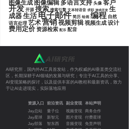
图像编辑
多语言支持
客户
图像生成
头像
开发
搜索
生
开源
搜索引擎
文本转语音
求职
游戏开发
电子邮件
编程
生活
成器
自然
简历
绘画
营销
艺术
视频剪辑
设计
视频生成
语言处理
费用定价
资源检索
配音
配乐
AI研究所，国内外AI工具首发站，作为权威的AI垂直类交流社
区，长期深耕于AI领域的发展与研究；专注于AI工具的分享、
AI变现策略的探讨，以及提供丰富的AI教程和最新资讯，致力
于让AI走进现实，实际落地应用
资源入口
前沿资讯
副业变现
本站声明
Jay总站
量子位
视频变现
商务合作
Jay星球
新智元
图片变现
付费星球
Jay部落
智东西
音频变现
免责声明