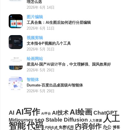
理怎么选
2026年 6月 14日
图片编辑
工具合集：AI生图后如何进行分层编辑
2026年 6月 11日
视频剪辑
文本指令P视频的几个工具
2026年 5月 31日
绘画网站
星流AI-国产AI设计平台，中文理解强、国风效果好
2026年 5月 29日
智能体
Dumate-百度出品桌面级AI智能体
2026年 5月 29日
AI写作
AI绘画
AI
AI技术
ChatGPT
AI平台
人工
seo
Stable Diffusion
Midjourney
人力资源
代码
智能
内容创作
办公
博客
免费试用
代码生成