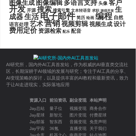
图像编辑
多语言支持
客户
图像生成
头像
开发
搜索
生
开源
搜索引擎
文本转语音
求职
游戏开发
电子邮件
编程
生活
成器
自然
简历
绘画
营销
艺术
视频剪辑
设计
视频生成
语言处理
费用定价
资源检索
配音
配乐
AI研究所，国内外AI工具首发站，作为权威的AI垂直类交流社
区，长期深耕于AI领域的发展与研究；专注于AI工具的分享、
AI变现策略的探讨，以及提供丰富的AI教程和最新资讯，致力
于让AI走进现实，实际落地应用
资源入口
前沿资讯
副业变现
本站声明
Jay总站
量子位
视频变现
商务合作
Jay星球
新智元
图片变现
付费星球
Jay部落
智东西
音频变现
免责声明
Jay宇宙
36氪
直播变现
关于我们
Jay仓库
机器之心
电商变现
站点地图