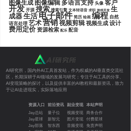
图像编辑
多语言支持
客户
图像生成
头像
开发
搜索
生
开源
搜索引擎
文本转语音
求职
游戏开发
电子邮件
编程
生活
成器
自然
简历
绘画
营销
艺术
视频剪辑
设计
视频生成
语言处理
费用定价
资源检索
配音
配乐
AI研究所，国内外AI工具首发站，作为权威的AI垂直类交流社
区，长期深耕于AI领域的发展与研究；专注于AI工具的分享、
AI变现策略的探讨，以及提供丰富的AI教程和最新资讯，致力
于让AI走进现实，实际落地应用
资源入口
前沿资讯
副业变现
本站声明
Jay总站
量子位
视频变现
商务合作
Jay星球
新智元
图片变现
付费星球
Jay部落
智东西
音频变现
免责声明