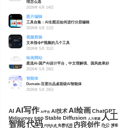
理怎么选
2026年 6月 14日
图片编辑
工具合集：AI生图后如何进行分层编辑
2026年 6月 11日
视频剪辑
文本指令P视频的几个工具
2026年 5月 31日
绘画网站
星流AI-国产AI设计平台，中文理解强、国风效果好
2026年 5月 29日
智能体
Dumate-百度出品桌面级AI智能体
2026年 5月 29日
AI写作
AI绘画
AI
AI技术
ChatGPT
AI平台
人工
seo
Stable Diffusion
Midjourney
人力资源
代码
智能
内容创作
办公
博客
免费试用
代码生成