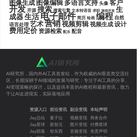
图像编辑
多语言支持
客户
图像生成
头像
开发
搜索
生
开源
搜索引擎
文本转语音
求职
游戏开发
电子邮件
编程
生活
成器
自然
简历
绘画
营销
艺术
视频剪辑
设计
视频生成
语言处理
费用定价
资源检索
配音
配乐
AI研究所，国内外AI工具首发站，作为权威的AI垂直类交流社
区，长期深耕于AI领域的发展与研究；专注于AI工具的分享、
AI变现策略的探讨，以及提供丰富的AI教程和最新资讯，致力
于让AI走进现实，实际落地应用
资源入口
前沿资讯
副业变现
本站声明
Jay总站
量子位
视频变现
商务合作
Jay星球
新智元
图片变现
付费星球
Jay部落
智东西
音频变现
免责声明