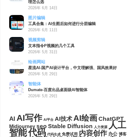
理怎么选
2026年 6月 14日
图片编辑
工具合集：AI生图后如何进行分层编辑
2026年 6月 11日
视频剪辑
文本指令P视频的几个工具
2026年 5月 31日
绘画网站
星流AI-国产AI设计平台，中文理解强、国风效果好
2026年 5月 29日
智能体
Dumate-百度出品桌面级AI智能体
2026年 5月 29日
AI写作
AI绘画
AI
AI技术
ChatGPT
AI平台
人工
seo
Stable Diffusion
Midjourney
人力资源
代码
智能
内容创作
办公
博客
免费试用
代码生成