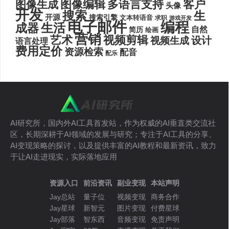
图像编辑
多语言支持
客户
图像生成
头像
开发
搜索
生
开源
搜索引擎
文本转语音
求职
游戏开发
电子邮件
编程
生活
成器
自然
简历
绘画
营销
艺术
视频剪辑
设计
视频生成
语言处理
费用定价
资源检索
配音
配乐
AI研究所，国内外AI工具首发站，作为权威的AI垂直类交流社
区，长期深耕于AI领域的发展与研究；专注于AI工具的分享、
AI变现策略的探讨，以及提供丰富的AI教程和最新资讯，致力
于让AI走进现实，实际落地应用
资源入口
前沿资讯
副业变现
本站声明
Jay总站
量子位
视频变现
商务合作
Jay星球
新智元
图片变现
付费星球
Jay部落
智东西
音频变现
免责声明