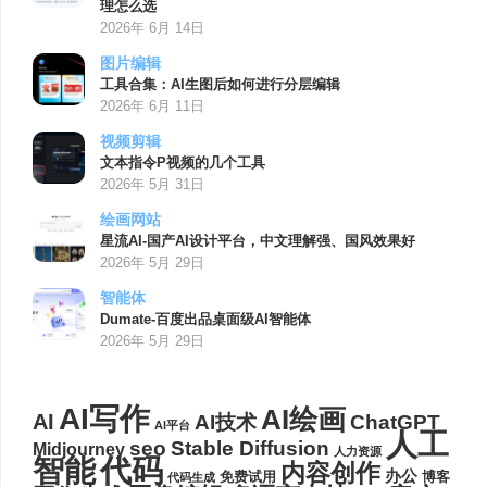
理怎么选
2026年 6月 14日
图片编辑
工具合集：AI生图后如何进行分层编辑
2026年 6月 11日
视频剪辑
文本指令P视频的几个工具
2026年 5月 31日
绘画网站
星流AI-国产AI设计平台，中文理解强、国风效果好
2026年 5月 29日
智能体
Dumate-百度出品桌面级AI智能体
2026年 5月 29日
AI写作
AI绘画
AI
AI技术
ChatGPT
AI平台
人工
seo
Stable Diffusion
Midjourney
人力资源
代码
智能
内容创作
办公
博客
免费试用
代码生成