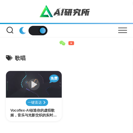
Skip
to
content
歌唱
免费
一键直达
Vocoflex-AI创造你的虚拟歌
姬，音乐与光影交织的实时歌
声变形效果器