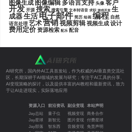
图像编辑
多语言支持
客户
图像生成
头像
开发
搜索
生
开源
搜索引擎
文本转语音
求职
游戏开发
电子邮件
编程
生活
成器
自然
简历
绘画
营销
艺术
视频剪辑
设计
视频生成
语言处理
费用定价
资源检索
配音
配乐
AI研究所，国内外AI工具首发站，作为权威的AI垂直类交流社
区，长期深耕于AI领域的发展与研究；专注于AI工具的分享、
AI变现策略的探讨，以及提供丰富的AI教程和最新资讯，致力
于让AI走进现实，实际落地应用
资源入口
前沿资讯
副业变现
本站声明
Jay总站
量子位
视频变现
商务合作
Jay星球
新智元
图片变现
付费星球
Jay部落
智东西
音频变现
免责声明