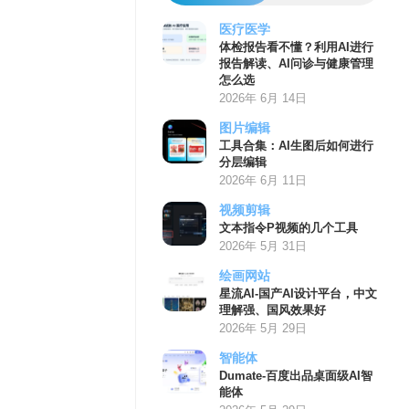
医疗医学
体检报告看不懂？利用AI进行
报告解读、AI问诊与健康管理
怎么选
2026年 6月 14日
图片编辑
工具合集：AI生图后如何进行
分层编辑
2026年 6月 11日
视频剪辑
文本指令P视频的几个工具
2026年 5月 31日
绘画网站
星流AI-国产AI设计平台，中文
理解强、国风效果好
2026年 5月 29日
智能体
Dumate-百度出品桌面级AI智
能体