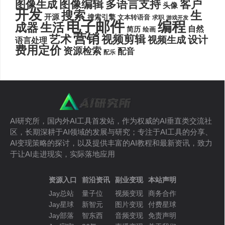
图像编辑
多语言支持
客户
图像生成
头像
开发
搜索
生
开源
搜索引擎
文本转语音
求职
游戏开发
电子邮件
编程
生活
成器
自然
简历
绘画
营销
艺术
视频剪辑
设计
视频生成
语言处理
费用定价
资源检索
配音
配乐
AI研究所，国内外AI工具首发站，作为权威的AI垂直类交流社
区，长期深耕于AI领域的发展与研究；专注于AI工具的分享、
AI变现策略的探讨，以及提供丰富的AI教程和最新资讯，致力
于让AI走进现实，实际落地应用
资源入口
前沿资讯
副业变现
本站声明
Jay总站
量子位
视频变现
商务合作
Jay星球
新智元
图片变现
付费星球
Jay部落
智东西
音频变现
免责声明