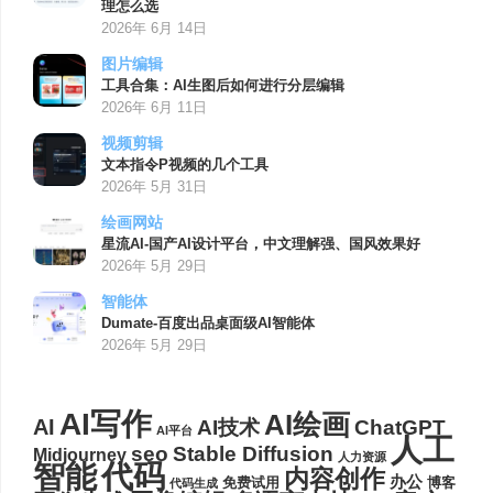
理怎么选
2026年 6月 14日
图片编辑
工具合集：AI生图后如何进行分层编辑
2026年 6月 11日
视频剪辑
文本指令P视频的几个工具
2026年 5月 31日
绘画网站
星流AI-国产AI设计平台，中文理解强、国风效果好
2026年 5月 29日
智能体
Dumate-百度出品桌面级AI智能体
2026年 5月 29日
AI写作
AI绘画
AI
AI技术
ChatGPT
AI平台
人工
seo
Stable Diffusion
Midjourney
人力资源
代码
智能
内容创作
办公
博客
免费试用
代码生成