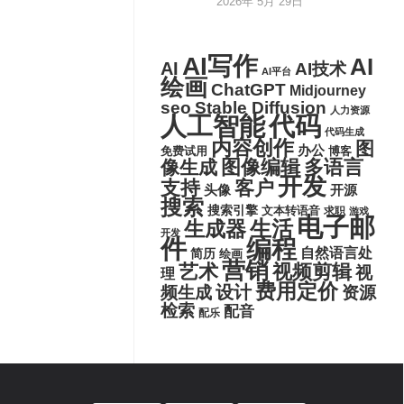
2026年 5月 29日
AI写作
AI
AI
AI技术
AI平台
绘画
ChatGPT
Midjourney
seo
Stable Diffusion
人力资源
代码
人工智能
代码生成
内容创作
图
办公
博客
免费试用
图像编辑
多语言
像生成
开发
支持
客户
头像
开源
搜索
搜索引擎
文本转语音
求职
游戏
电子邮
生活
生成器
开发
件
编程
自然语言处
简历
绘画
营销
艺术
视频剪辑
视
理
费用定价
设计
频生成
资源
检索
配音
配乐