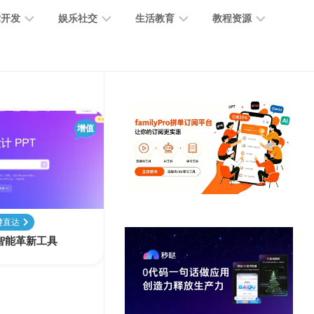
术开发
娱乐社交
生活教育
教程资源
大
媒
医
GPT
语
模
体
疗
教
言
型
创
医
程
模
作
学
增值
型
开
MJ
放
媒
时
教
视
平
体
尚
程
觉
台
社
前
模
交
沿
型
键直达
SD
计的智能革新工具
代
教
码
游
生
程
语
开
戏
活
音
发
辅
日
模
助
常
其
型