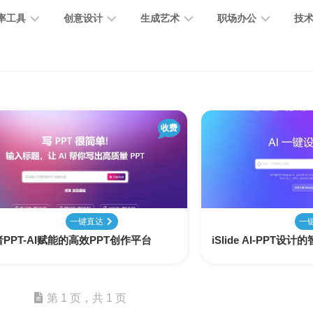
率工具
创意设计
生成艺术
职场办公
技
图
图
图
营
图
AI
营
像
片
像
销
片
提
销
处
编
生
宣
编
示
工
理
辑
成
传
收费
辑
词
具
文
图
视
办
图
智
绘
数
PPT
本
标
频
公
像
能
画
字
制
处
设
生
助
修
对
网
人
作
理
计
成
手
复
话
站
一键直达
一
PPT-AI赋能的高效PPT创作平台
iSlide AI-PPT设
电
思
智
字
音
客
抠
小
文
模
商
维
能
体
乐
户
图
说
档
型
作
导
总
设
生
服
消
创
总
社
图
图
第 1 页，共 1 页
结
计
成
务
除
作
结
区