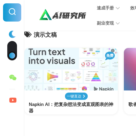
Skip
速成手册
效
to
content
副业变现
演示文稿
提
示
词
音
指
免费
频
南
变
现
MJ
学
写
习
文
一键直达
手
变
Napkin AI：把复杂想法变成直观图表的神
册
歌者
现
器
SD
图
学
片
习