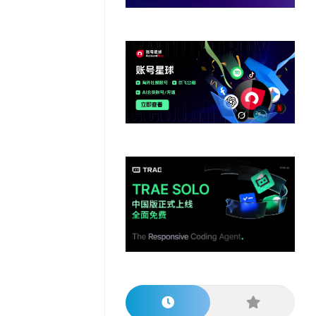
他
数
教
据
网
学
程
其
分
站
习
他
析
播
教
模
客
育
扩
型
展
资
源