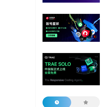
他
数
教
据
网
学
程
其
分
站
习
他
析
播
教
模
客
育
扩
型
展
资
源