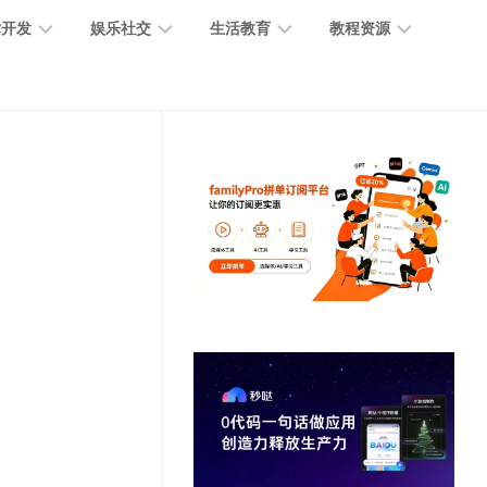
术开发
娱乐社交
生活教育
教程资源
大
媒
医
GPT
语
模
体
疗
教
言
型
创
医
程
模
作
学
型
开
MJ
放
媒
时
教
视
平
体
尚
程
觉
台
社
前
模
交
沿
型
SD
代
教
码
游
生
程
语
开
戏
活
音
发
辅
日
模
助
常
其
型