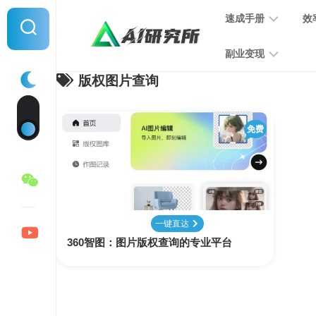
Skip
速成手册
效
to
content
副业变现
版权图片查询
提
示
词
音
指
免费
频
南
变
现
MJ
学
写
习
文
一键直达
手
变
360智图：图片版权查询的专业平台
册
现
SD
图
学
片
习