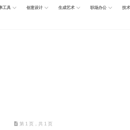
率工具
创意设计
生成艺术
职场办公
技
图
图
图
营
图
AI
营
像
片
像
销
片
提
销
处
编
生
宣
编
示
工
理
辑
成
传
辑
词
具
文
图
视
办
图
智
绘
数
PPT
本
标
频
公
像
能
画
字
制
处
设
生
助
修
对
网
人
作
理
计
成
手
复
话
站
电
思
智
字
音
客
抠
小
文
模
商
维
能
体
乐
户
图
说
档
型
作
导
总
设
生
服
消
创
总
社
图
图
第 1 页，共 1 页
结
计
成
务
除
作
结
区