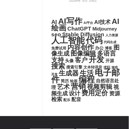
2026年 5月 29日
AI写作
AI
AI
AI技术
AI平台
绘画
ChatGPT
Midjourney
seo
Stable Diffusion
人力资源
代码
人工智能
代码生成
内容创作
图
办公
博客
免费试用
图像编辑
多语言
像生成
开发
支持
客户
头像
开源
搜索
搜索引擎
文本转语音
求职
游戏
电子邮
生活
生成器
开发
件
编程
自然语言处
简历
绘画
营销
艺术
视频剪辑
视
理
费用定价
设计
频生成
资源
检索
配音
配乐