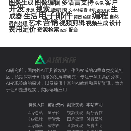
图像编辑
多语言支持
客户
图像生成
头像
开发
搜索
生
开源
搜索引擎
文本转语音
求职
游戏开发
电子邮件
编程
生活
成器
自然
简历
绘画
营销
艺术
视频剪辑
设计
视频生成
语言处理
费用定价
资源检索
配音
配乐
AI研究所，国内外AI工具首发站，作为权威的AI垂直类交流社
区，长期深耕于AI领域的发展与研究；专注于AI工具的分享、
AI变现策略的探讨，以及提供丰富的AI教程和最新资讯，致力
于让AI走进现实，实际落地应用
资源入口
前沿资讯
副业变现
本站声明
Jay总站
量子位
视频变现
商务合作
Jay星球
新智元
图片变现
付费星球
Jay部落
智东西
音频变现
免责声明