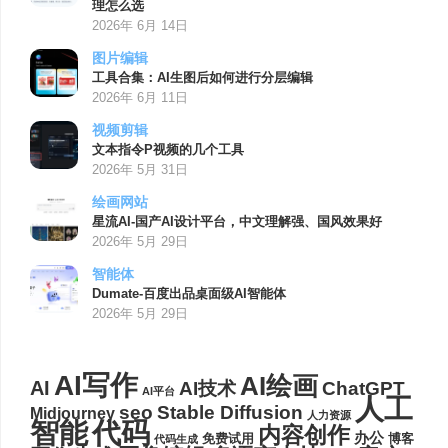
理怎么选
2026年 6月 14日
图片编辑
工具合集：AI生图后如何进行分层编辑
2026年 6月 11日
视频剪辑
文本指令P视频的几个工具
2026年 5月 31日
绘画网站
星流AI-国产AI设计平台，中文理解强、国风效果好
2026年 5月 29日
智能体
Dumate-百度出品桌面级AI智能体
2026年 5月 29日
AI写作
AI绘画
AI
AI技术
ChatGPT
AI平台
人工
seo
Stable Diffusion
Midjourney
人力资源
代码
智能
内容创作
办公
博客
免费试用
代码生成