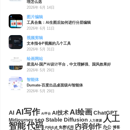
理怎么选
2026年 6月 14日
图片编辑
工具合集：AI生图后如何进行分层编辑
2026年 6月 11日
视频剪辑
文本指令P视频的几个工具
2026年 5月 31日
绘画网站
星流AI-国产AI设计平台，中文理解强、国风效果好
2026年 5月 29日
智能体
Dumate-百度出品桌面级AI智能体
2026年 5月 29日
AI写作
AI绘画
AI
AI技术
ChatGPT
AI平台
人工
seo
Stable Diffusion
Midjourney
人力资源
代码
智能
内容创作
办公
博客
免费试用
代码生成