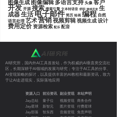
图像编辑
多语言支持
客户
图像生成
头像
开发
搜索
生
开源
搜索引擎
文本转语音
求职
游戏开发
电子邮件
编程
生活
成器
自然
简历
绘画
营销
艺术
视频剪辑
设计
视频生成
语言处理
费用定价
资源检索
配音
配乐
AI研究所，国内外AI工具首发站，作为权威的AI垂直类交流社
区，长期深耕于AI领域的发展与研究；专注于AI工具的分享、
AI变现策略的探讨，以及提供丰富的AI教程和最新资讯，致力
于让AI走进现实，实际落地应用
资源入口
前沿资讯
副业变现
本站声明
Jay总站
量子位
视频变现
商务合作
Jay星球
新智元
图片变现
付费星球
Jay部落
智东西
音频变现
免责声明