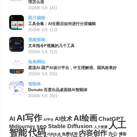
理怎么选
2026年 6月 14日
图片编辑
工具合集：AI生图后如何进行分层编辑
2026年 6月 11日
视频剪辑
文本指令P视频的几个工具
2026年 5月 31日
绘画网站
星流AI-国产AI设计平台，中文理解强、国风效果好
2026年 5月 29日
智能体
Dumate-百度出品桌面级AI智能体
2026年 5月 29日
AI写作
AI绘画
AI
AI技术
ChatGPT
AI平台
人工
seo
Stable Diffusion
Midjourney
人力资源
代码
智能
内容创作
办公
博客
免费试用
代码生成