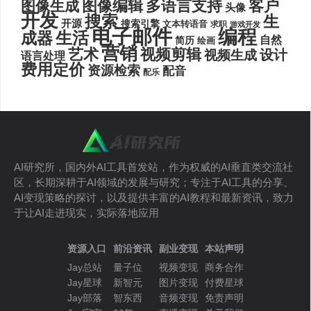
图像编辑
多语言支持
客户
图像生成
头像
开发
搜索
生
开源
搜索引擎
文本转语音
求职
游戏开发
电子邮件
编程
生活
成器
自然
简历
绘画
营销
艺术
视频剪辑
设计
视频生成
语言处理
费用定价
资源检索
配音
配乐
AI研究所，国内外AI工具首发站，作为权威的AI垂直类交流社
区，长期深耕于AI领域的发展与研究；专注于AI工具的分享、
AI变现策略的探讨，以及提供丰富的AI教程和最新资讯，致力
于让AI走进现实，实际落地应用
资源入口
前沿资讯
副业变现
本站声明
Jay总站
量子位
视频变现
商务合作
Jay星球
新智元
图片变现
付费星球
Jay部落
智东西
音频变现
免责声明