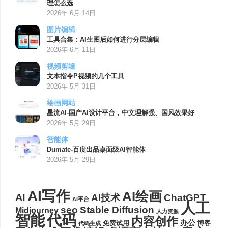
理怎么选
2026年 6月 14日
图片编辑
工具合集：AI生图后如何进行分层编辑
2026年 6月 11日
视频剪辑
文本指令P视频的几个工具
2026年 5月 31日
绘画网站
星流AI-国产AI设计平台，中文理解强、国风效果好
2026年 5月 29日
智能体
Dumate-百度出品桌面级AI智能体
2026年 5月 29日
AI写作
AI绘画
AI
AI技术
ChatGPT
AI平台
人工
seo
Stable Diffusion
Midjourney
人力资源
代码
智能
内容创作
办公
博客
免费试用
代码生成