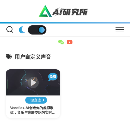
Skip
to
content
用户自定义声音
免费
一键直达
Vocoflex-AI创造你的虚拟歌
姬，音乐与光影交织的实时歌
声变形效果器