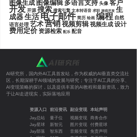
图像编辑
多语言支持
客户
图像生成
头像
开发
搜索
生
开源
搜索引擎
文本转语音
求职
游戏开发
电子邮件
编程
生活
成器
自然
简历
绘画
营销
艺术
视频剪辑
设计
视频生成
语言处理
费用定价
资源检索
配音
配乐
AI研究所，国内外AI工具首发站，作为权威的AI垂直类交流社
区，长期深耕于AI领域的发展与研究；专注于AI工具的分享、
AI变现策略的探讨，以及提供丰富的AI教程和最新资讯，致力
于让AI走进现实，实际落地应用
资源入口
前沿资讯
副业变现
本站声明
Jay总站
量子位
视频变现
商务合作
Jay星球
新智元
图片变现
付费星球
Jay部落
智东西
音频变现
免责声明