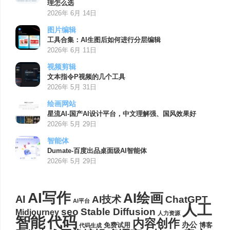
理怎么选
2026年 6月 14日
图片编辑
工具合集：AI生图后如何进行分层编辑
2026年 6月 11日
视频剪辑
文本指令P视频的几个工具
2026年 5月 31日
绘画网站
星流AI-国产AI设计平台，中文理解强、国风效果好
2026年 5月 29日
智能体
Dumate-百度出品桌面级AI智能体
2026年 5月 29日
AI写作
AI绘画
AI
AI技术
ChatGPT
AI平台
人工
seo
Stable Diffusion
Midjourney
人力资源
代码
智能
内容创作
办公
博客
免费试用
代码生成