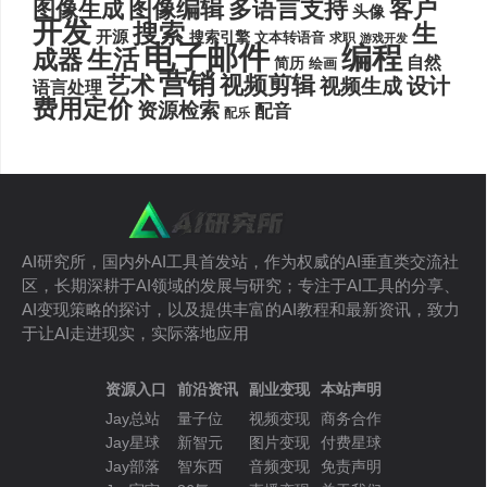
图像编辑
多语言支持
客户
图像生成
头像
开发
搜索
生
开源
搜索引擎
文本转语音
求职
游戏开发
电子邮件
编程
生活
成器
自然
简历
绘画
营销
艺术
视频剪辑
设计
视频生成
语言处理
费用定价
资源检索
配音
配乐
AI研究所，国内外AI工具首发站，作为权威的AI垂直类交流社
区，长期深耕于AI领域的发展与研究；专注于AI工具的分享、
AI变现策略的探讨，以及提供丰富的AI教程和最新资讯，致力
于让AI走进现实，实际落地应用
资源入口
前沿资讯
副业变现
本站声明
Jay总站
量子位
视频变现
商务合作
Jay星球
新智元
图片变现
付费星球
Jay部落
智东西
音频变现
免责声明