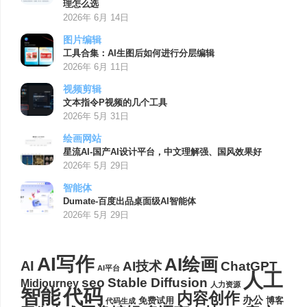
理怎么选
2026年 6月 14日
图片编辑
工具合集：AI生图后如何进行分层编辑
2026年 6月 11日
视频剪辑
文本指令P视频的几个工具
2026年 5月 31日
绘画网站
星流AI-国产AI设计平台，中文理解强、国风效果好
2026年 5月 29日
智能体
Dumate-百度出品桌面级AI智能体
2026年 5月 29日
AI写作
AI绘画
AI
AI技术
ChatGPT
AI平台
人工
seo
Stable Diffusion
Midjourney
人力资源
代码
智能
内容创作
办公
博客
免费试用
代码生成