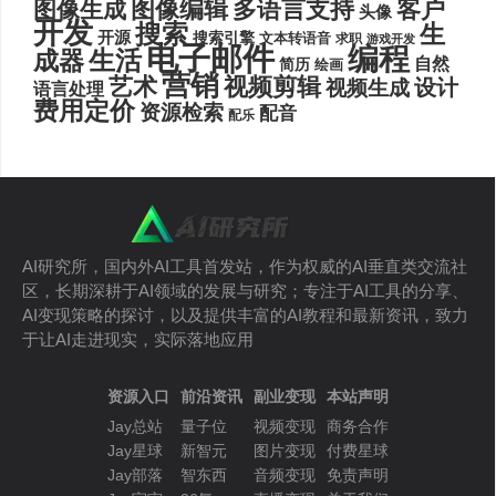
图像编辑
多语言支持
客户
图像生成
头像
开发
搜索
生
开源
搜索引擎
文本转语音
求职
游戏开发
电子邮件
编程
生活
成器
自然
简历
绘画
营销
艺术
视频剪辑
设计
视频生成
语言处理
费用定价
资源检索
配音
配乐
AI研究所，国内外AI工具首发站，作为权威的AI垂直类交流社
区，长期深耕于AI领域的发展与研究；专注于AI工具的分享、
AI变现策略的探讨，以及提供丰富的AI教程和最新资讯，致力
于让AI走进现实，实际落地应用
资源入口
前沿资讯
副业变现
本站声明
Jay总站
量子位
视频变现
商务合作
Jay星球
新智元
图片变现
付费星球
Jay部落
智东西
音频变现
免责声明