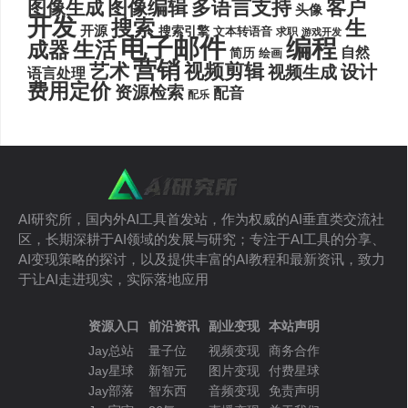
图像编辑
多语言支持
客户
图像生成
头像
开发
搜索
生
开源
搜索引擎
文本转语音
求职
游戏开发
电子邮件
编程
生活
成器
自然
简历
绘画
营销
艺术
视频剪辑
设计
视频生成
语言处理
费用定价
资源检索
配音
配乐
AI研究所，国内外AI工具首发站，作为权威的AI垂直类交流社
区，长期深耕于AI领域的发展与研究；专注于AI工具的分享、
AI变现策略的探讨，以及提供丰富的AI教程和最新资讯，致力
于让AI走进现实，实际落地应用
资源入口
前沿资讯
副业变现
本站声明
Jay总站
量子位
视频变现
商务合作
Jay星球
新智元
图片变现
付费星球
Jay部落
智东西
音频变现
免责声明