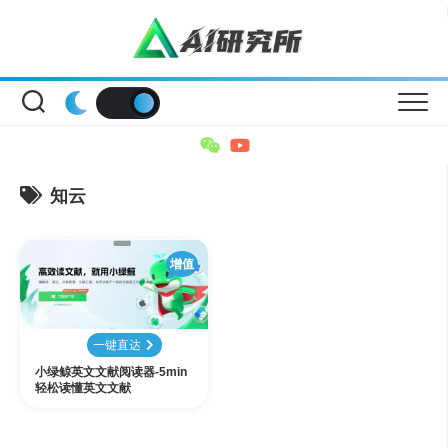
Skip
to
content
知云
增值
一键直达
小绿鲸英文文献阅读器-5min
轻松读懂英文文献