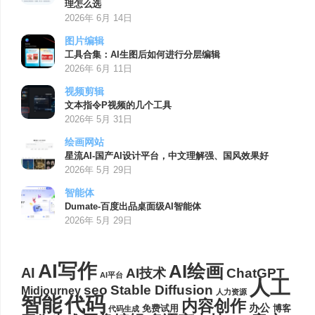
理怎么选
2026年 6月 14日
图片编辑
工具合集：AI生图后如何进行分层编辑
2026年 6月 11日
视频剪辑
文本指令P视频的几个工具
2026年 5月 31日
绘画网站
星流AI-国产AI设计平台，中文理解强、国风效果好
2026年 5月 29日
智能体
Dumate-百度出品桌面级AI智能体
2026年 5月 29日
AI写作
AI绘画
AI
AI技术
ChatGPT
AI平台
人工
seo
Stable Diffusion
Midjourney
人力资源
代码
智能
内容创作
办公
博客
免费试用
代码生成