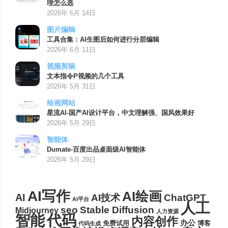
理怎么选
2026年 6月 14日
图片编辑
工具合集：AI生图后如何进行分层编辑
2026年 6月 11日
视频剪辑
文本指令P视频的几个工具
2026年 5月 31日
绘画网站
星流AI-国产AI设计平台，中文理解强、国风效果好
2026年 5月 29日
智能体
Dumate-百度出品桌面级AI智能体
2026年 5月 29日
AI写作
AI绘画
AI
AI技术
ChatGPT
AI平台
人工
seo
Stable Diffusion
Midjourney
人力资源
代码
智能
内容创作
办公
博客
免费试用
代码生成