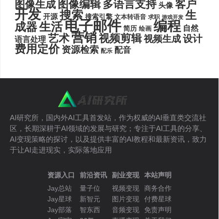
图像编辑
多语言支持
客户
图像生成
头像
开发
搜索
生
开源
搜索引擎
文本转语音
求职
游戏开发
电子邮件
编程
生活
成器
自然
简历
绘画
营销
艺术
视频剪辑
设计
视频生成
语言处理
费用定价
资源检索
配音
配乐
AI研究所，国内外AI工具首发站，作为权威的AI垂直类交流社
区，长期深耕于AI领域的发展与研究；专注于AI工具的分享、
AI变现策略的探讨，以及提供丰富的AI教程和最新资讯，致力
于让AI走进现实，实际落地应用
资源入口
前沿资讯
副业变现
本站声明
Jay总站
量子位
视频变现
商务合作
Jay星球
新智元
图片变现
付费星球
Jay部落
智东西
音频变现
免责声明