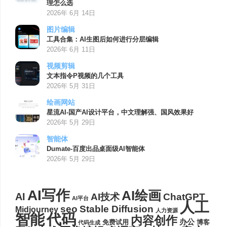
理怎么选
2026年 6月 14日
图片编辑
工具合集：AI生图后如何进行分层编辑
2026年 6月 11日
视频剪辑
文本指令P视频的几个工具
2026年 5月 31日
绘画网站
星流AI-国产AI设计平台，中文理解强、国风效果好
2026年 5月 29日
智能体
Dumate-百度出品桌面级AI智能体
2026年 5月 29日
AI写作
AI绘画
AI
AI技术
ChatGPT
AI平台
人工
seo
Stable Diffusion
Midjourney
人力资源
代码
智能
内容创作
办公
博客
免费试用
代码生成