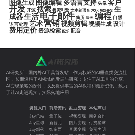
图像编辑
多语言支持
客户
图像生成
头像
开发
搜索
生
开源
搜索引擎
文本转语音
求职
游戏开发
电子邮件
编程
生活
成器
自然
简历
绘画
营销
艺术
视频剪辑
设计
视频生成
语言处理
费用定价
资源检索
配音
配乐
AI研究所，国内外AI工具首发站，作为权威的AI垂直类交流社
区，长期深耕于AI领域的发展与研究；专注于AI工具的分享、
AI变现策略的探讨，以及提供丰富的AI教程和最新资讯，致力
于让AI走进现实，实际落地应用
资源入口
前沿资讯
副业变现
本站声明
Jay总站
量子位
视频变现
商务合作
Jay星球
新智元
图片变现
付费星球
Jay部落
智东西
音频变现
免责声明