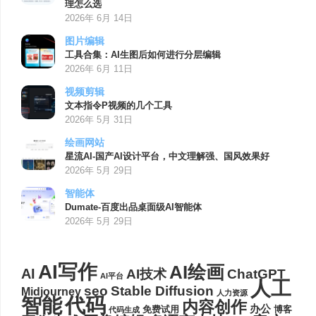
理怎么选
2026年 6月 14日
图片编辑
工具合集：AI生图后如何进行分层编辑
2026年 6月 11日
视频剪辑
文本指令P视频的几个工具
2026年 5月 31日
绘画网站
星流AI-国产AI设计平台，中文理解强、国风效果好
2026年 5月 29日
智能体
Dumate-百度出品桌面级AI智能体
2026年 5月 29日
AI写作
AI绘画
AI
AI技术
ChatGPT
AI平台
人工
seo
Stable Diffusion
Midjourney
人力资源
代码
智能
内容创作
办公
博客
免费试用
代码生成