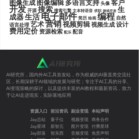
图像编辑
多语言支持
客户
图像生成
头像
开发
搜索
生
开源
搜索引擎
文本转语音
求职
游戏开发
电子邮件
编程
生活
成器
自然
简历
绘画
营销
艺术
视频剪辑
设计
视频生成
语言处理
费用定价
资源检索
配音
配乐
AI研究所，国内外AI工具首发站，作为权威的AI垂直类交流社
区，长期深耕于AI领域的发展与研究；专注于AI工具的分享、
AI变现策略的探讨，以及提供丰富的AI教程和最新资讯，致力
于让AI走进现实，实际落地应用
资源入口
前沿资讯
副业变现
本站声明
Jay总站
量子位
视频变现
商务合作
Jay星球
新智元
图片变现
付费星球
Jay部落
智东西
音频变现
免责声明