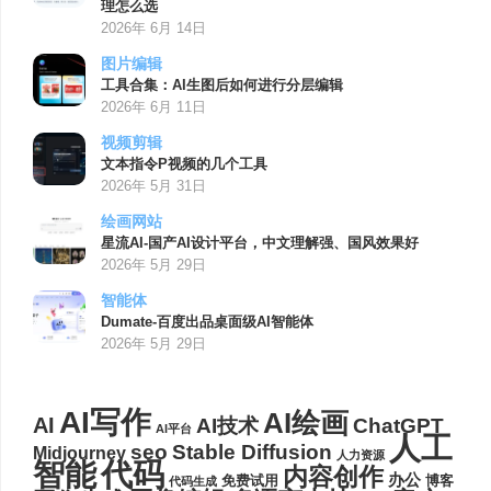
理怎么选
2026年 6月 14日
图片编辑
工具合集：AI生图后如何进行分层编辑
2026年 6月 11日
视频剪辑
文本指令P视频的几个工具
2026年 5月 31日
绘画网站
星流AI-国产AI设计平台，中文理解强、国风效果好
2026年 5月 29日
智能体
Dumate-百度出品桌面级AI智能体
2026年 5月 29日
AI写作
AI绘画
AI
AI技术
ChatGPT
AI平台
人工
seo
Stable Diffusion
Midjourney
人力资源
代码
智能
内容创作
办公
博客
免费试用
代码生成