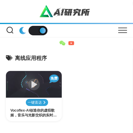
Skip
to
content
离线应用程序
免费
一键直达
Vocoflex-AI创造你的虚拟歌
姬，音乐与光影交织的实时歌
声变形效果器