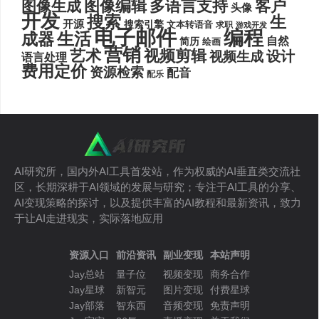
图像编辑
多语言支持
客户
图像生成
头像
开发
搜索
生
开源
搜索引擎
文本转语音
求职
游戏开发
电子邮件
编程
生活
成器
自然
简历
绘画
营销
艺术
视频剪辑
设计
视频生成
语言处理
费用定价
资源检索
配音
配乐
AI研究所，国内外AI工具首发站，作为权威的AI垂直类交流社
区，长期深耕于AI领域的发展与研究；专注于AI工具的分享、
AI变现策略的探讨，以及提供丰富的AI教程和最新资讯，致力
于让AI走进现实，实际落地应用
资源入口
前沿资讯
副业变现
本站声明
Jay总站
量子位
视频变现
商务合作
Jay星球
新智元
图片变现
付费星球
Jay部落
智东西
音频变现
免责声明