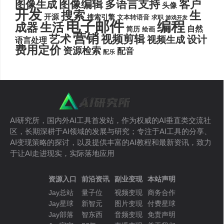
图像编辑
多语言支持
客户
图像生成
头像
开发
搜索
生
开源
搜索引擎
文本转语音
求职
游戏开发
电子邮件
编程
生活
成器
自然
简历
绘画
营销
艺术
视频剪辑
设计
视频生成
语言处理
费用定价
资源检索
配音
配乐
AI研究所，国内外AI工具首发站，作为权威的AI垂直类交流社
区，长期深耕于AI领域的发展与研究；专注于AI工具的分享、
AI变现策略的探讨，以及提供丰富的AI教程和最新资讯，致力
于让AI走进现实，实际落地应用
资源入口
前沿资讯
副业变现
本站声明
Jay总站
量子位
视频变现
商务合作
Jay星球
新智元
图片变现
付费星球
Jay部落
智东西
音频变现
免责声明