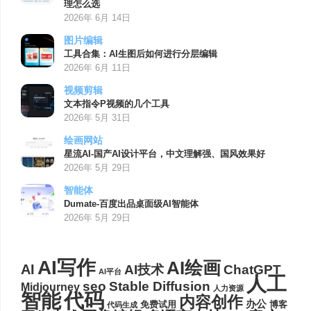
理怎么选
2026年 6月 14日
图片编辑
工具合集：AI生图后如何进行分层编辑
2026年 6月 11日
视频剪辑
文本指令P视频的几个工具
2026年 5月 31日
绘画网站
星流AI-国产AI设计平台，中文理解强、国风效果好
2026年 5月 29日
智能体
Dumate-百度出品桌面级AI智能体
2026年 5月 29日
AI写作
AI绘画
AI
AI技术
ChatGPT
AI平台
人工
seo
Stable Diffusion
Midjourney
人力资源
代码
智能
内容创作
办公
博客
免费试用
代码生成