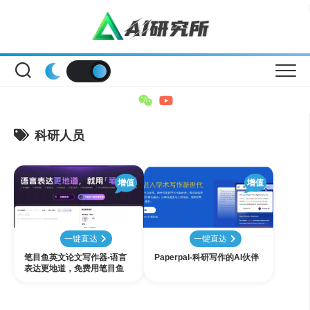
Skip
to
content
科研人员
增值
增值
一键直达
一键直达
笔目鱼英文论文写作器-语言
Paperpal-科研写作的AI伙伴
表达更地道，免费用笔目鱼