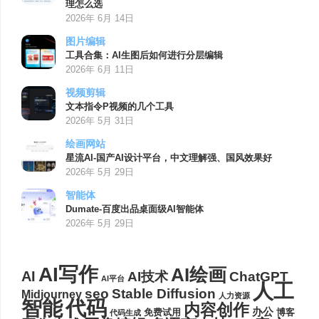
理怎么选
2026年 6月 14日
图片编辑
工具合集：AI生图后如何进行分层编辑
2026年 6月 11日
视频剪辑
文本指令P视频的几个工具
2026年 5月 31日
绘画网站
星流AI-国产AI设计平台，中文理解强、国风效果好
2026年 5月 29日
智能体
Dumate-百度出品桌面级AI智能体
2026年 5月 29日
AI写作
AI绘画
AI
AI技术
ChatGPT
AI平台
人工
seo
Stable Diffusion
Midjourney
人力资源
代码
智能
内容创作
办公
博客
免费试用
代码生成