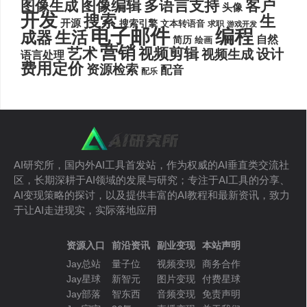
图像编辑
多语言支持
客户
图像生成
头像
开发
搜索
生
开源
搜索引擎
文本转语音
求职
游戏开发
电子邮件
编程
生活
成器
自然
简历
绘画
营销
艺术
视频剪辑
设计
视频生成
语言处理
费用定价
资源检索
配音
配乐
AI研究所，国内外AI工具首发站，作为权威的AI垂直类交流社
区，长期深耕于AI领域的发展与研究；专注于AI工具的分享、
AI变现策略的探讨，以及提供丰富的AI教程和最新资讯，致力
于让AI走进现实，实际落地应用
资源入口
前沿资讯
副业变现
本站声明
Jay总站
量子位
视频变现
商务合作
Jay星球
新智元
图片变现
付费星球
Jay部落
智东西
音频变现
免责声明