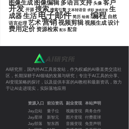
图像编辑
多语言支持
客户
图像生成
头像
开发
搜索
生
开源
搜索引擎
文本转语音
求职
游戏开发
电子邮件
编程
生活
成器
自然
简历
绘画
营销
艺术
视频剪辑
设计
视频生成
语言处理
费用定价
资源检索
配音
配乐
AI研究所，国内外AI工具首发站，作为权威的AI垂直类交流社
区，长期深耕于AI领域的发展与研究；专注于AI工具的分享、
AI变现策略的探讨，以及提供丰富的AI教程和最新资讯，致力
于让AI走进现实，实际落地应用
资源入口
前沿资讯
副业变现
本站声明
Jay总站
量子位
视频变现
商务合作
Jay星球
新智元
图片变现
付费星球
Jay部落
智东西
音频变现
免责声明