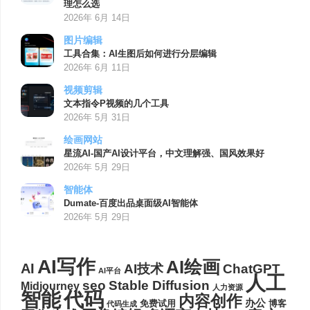
理怎么选
2026年 6月 14日
图片编辑
工具合集：AI生图后如何进行分层编辑
2026年 6月 11日
视频剪辑
文本指令P视频的几个工具
2026年 5月 31日
绘画网站
星流AI-国产AI设计平台，中文理解强、国风效果好
2026年 5月 29日
智能体
Dumate-百度出品桌面级AI智能体
2026年 5月 29日
AI写作
AI绘画
AI
AI技术
ChatGPT
AI平台
人工
seo
Stable Diffusion
Midjourney
人力资源
代码
智能
内容创作
办公
博客
免费试用
代码生成