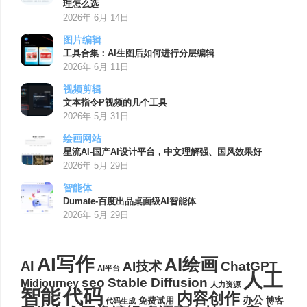
理怎么选
2026年 6月 14日
图片编辑
工具合集：AI生图后如何进行分层编辑
2026年 6月 11日
视频剪辑
文本指令P视频的几个工具
2026年 5月 31日
绘画网站
星流AI-国产AI设计平台，中文理解强、国风效果好
2026年 5月 29日
智能体
Dumate-百度出品桌面级AI智能体
2026年 5月 29日
AI写作
AI绘画
AI
AI技术
ChatGPT
AI平台
人工
seo
Stable Diffusion
Midjourney
人力资源
代码
智能
内容创作
办公
博客
免费试用
代码生成