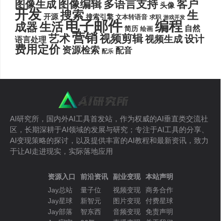
图像编辑
多语言支持
客户
图像生成
头像
开发
搜索
生
开源
搜索引擎
文本转语音
求职
游戏开发
电子邮件
编程
生活
成器
自然
简历
绘画
营销
艺术
视频剪辑
设计
视频生成
语言处理
费用定价
资源检索
配音
配乐
AI研究所，国内外AI工具首发站，作为权威的AI垂直类交流社
区，长期深耕于AI领域的发展与研究；专注于AI工具的分享、
AI变现策略的探讨，以及提供丰富的AI教程和最新资讯，致力
于让AI走进现实，实际落地应用
资源入口
前沿资讯
副业变现
本站声明
Jay总站
量子位
视频变现
商务合作
Jay星球
新智元
图片变现
付费星球
Jay部落
智东西
音频变现
免责声明