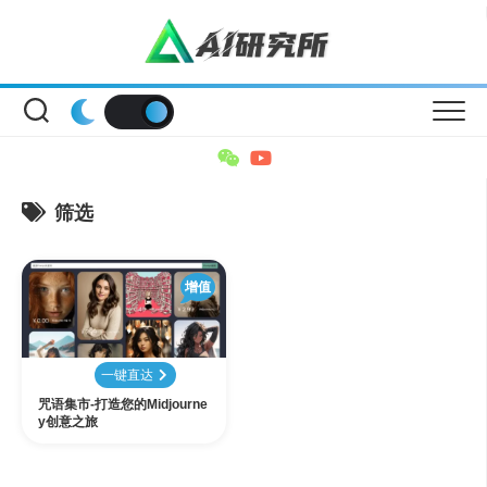
Skip
to
content
筛选
增值
一键直达
咒语集市-打造您的Midjourne
y创意之旅