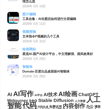
理怎么选
2026年 6月 14日
图片编辑
工具合集：AI生图后如何进行分层编辑
2026年 6月 11日
视频剪辑
文本指令P视频的几个工具
2026年 5月 31日
绘画网站
星流AI-国产AI设计平台，中文理解强、国风效果好
2026年 5月 29日
智能体
Dumate-百度出品桌面级AI智能体
2026年 5月 29日
AI写作
AI绘画
AI
AI技术
ChatGPT
AI平台
人工
seo
Stable Diffusion
Midjourney
人力资源
代码
智能
内容创作
办公
博客
免费试用
代码生成