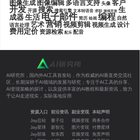
图像编辑
多语言支持
客户
图像生成
头像
开发
搜索
生
开源
搜索引擎
文本转语音
求职
游戏开发
电子邮件
编程
生活
成器
自然
简历
绘画
营销
艺术
视频剪辑
设计
视频生成
语言处理
费用定价
资源检索
配音
配乐
AI研究所，国内外AI工具首发站，作为权威的AI垂直类交流社
区，长期深耕于AI领域的发展与研究；专注于AI工具的分享、
AI变现策略的探讨，以及提供丰富的AI教程和最新资讯，致力
于让AI走进现实，实际落地应用
资源入口
前沿资讯
副业变现
本站声明
Jay总站
量子位
视频变现
商务合作
Jay星球
新智元
图片变现
付费星球
Jay部落
智东西
音频变现
免责声明