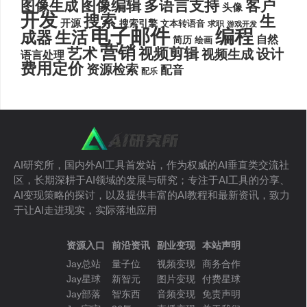
图像编辑
多语言支持
客户
图像生成
头像
开发
搜索
生
开源
搜索引擎
文本转语音
求职
游戏开发
电子邮件
编程
生活
成器
自然
简历
绘画
营销
艺术
视频剪辑
设计
视频生成
语言处理
费用定价
资源检索
配音
配乐
AI研究所，国内外AI工具首发站，作为权威的AI垂直类交流社
区，长期深耕于AI领域的发展与研究；专注于AI工具的分享、
AI变现策略的探讨，以及提供丰富的AI教程和最新资讯，致力
于让AI走进现实，实际落地应用
资源入口
前沿资讯
副业变现
本站声明
Jay总站
量子位
视频变现
商务合作
Jay星球
新智元
图片变现
付费星球
Jay部落
智东西
音频变现
免责声明