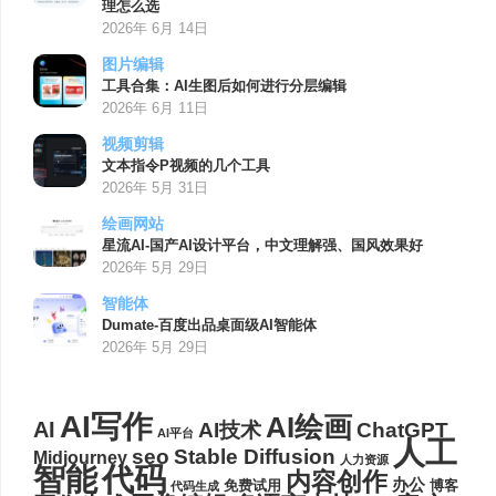
理怎么选
2026年 6月 14日
图片编辑
工具合集：AI生图后如何进行分层编辑
2026年 6月 11日
视频剪辑
文本指令P视频的几个工具
2026年 5月 31日
绘画网站
星流AI-国产AI设计平台，中文理解强、国风效果好
2026年 5月 29日
智能体
Dumate-百度出品桌面级AI智能体
2026年 5月 29日
AI写作
AI绘画
AI
AI技术
ChatGPT
AI平台
人工
seo
Stable Diffusion
Midjourney
人力资源
代码
智能
内容创作
办公
博客
免费试用
代码生成