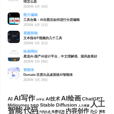
理怎么选
2026年 6月 14日
图片编辑
工具合集：AI生图后如何进行分层编辑
2026年 6月 11日
视频剪辑
文本指令P视频的几个工具
2026年 5月 31日
绘画网站
星流AI-国产AI设计平台，中文理解强、国风效果好
2026年 5月 29日
智能体
Dumate-百度出品桌面级AI智能体
2026年 5月 29日
AI写作
AI绘画
AI
AI技术
ChatGPT
AI平台
人工
seo
Stable Diffusion
Midjourney
人力资源
代码
智能
内容创作
办公
博客
免费试用
代码生成