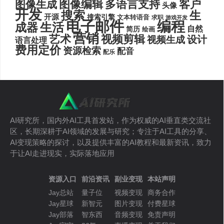
图像编辑
多语言支持
客户
图像生成
头像
开发
搜索
生
开源
搜索引擎
文本转语音
求职
游戏开发
电子邮件
编程
生活
成器
自然
简历
绘画
营销
艺术
视频剪辑
设计
视频生成
语言处理
费用定价
资源检索
配音
配乐
AI研究所，国内外AI工具首发站，作为权威的AI垂直类交流社
区，长期深耕于AI领域的发展与研究；专注于AI工具的分享、
AI变现策略的探讨，以及提供丰富的AI教程和最新资讯，致力
于让AI走进现实，实际落地应用
资源入口
前沿资讯
副业变现
本站声明
Jay总站
量子位
视频变现
商务合作
Jay星球
新智元
图片变现
付费星球
Jay部落
智东西
音频变现
免责声明