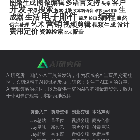
图像编辑
多语言支持
客户
图像生成
头像
开发
搜索
生
开源
搜索引擎
文本转语音
求职
游戏开发
电子邮件
编程
生活
成器
自然
简历
绘画
营销
艺术
视频剪辑
设计
视频生成
语言处理
费用定价
资源检索
配音
配乐
AI研究所，国内外AI工具首发站，作为权威的AI垂直类交流社
区，长期深耕于AI领域的发展与研究；专注于AI工具的分享、
AI变现策略的探讨，以及提供丰富的AI教程和最新资讯，致力
于让AI走进现实，实际落地应用
资源入口
前沿资讯
副业变现
本站声明
Jay总站
量子位
视频变现
商务合作
Jay星球
新智元
图片变现
付费星球
Jay部落
智东西
音频变现
免责声明