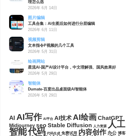
理怎么选
2026年 6月 14日
图片编辑
工具合集：AI生图后如何进行分层编辑
2026年 6月 11日
视频剪辑
文本指令P视频的几个工具
2026年 5月 31日
绘画网站
星流AI-国产AI设计平台，中文理解强、国风效果好
2026年 5月 29日
智能体
Dumate-百度出品桌面级AI智能体
2026年 5月 29日
AI写作
AI绘画
AI
AI技术
ChatGPT
AI平台
人工
seo
Stable Diffusion
Midjourney
人力资源
代码
智能
内容创作
办公
博客
免费试用
代码生成