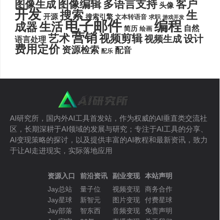
图像编辑
多语言支持
客户
图像生成
头像
开发
搜索
生
开源
搜索引擎
文本转语音
求职
游戏开发
电子邮件
编程
生活
成器
自然
简历
绘画
营销
艺术
视频剪辑
设计
视频生成
语言处理
费用定价
资源检索
配音
配乐
AI研究所，国内外AI工具首发站，作为权威的AI垂直类交流社
区，长期深耕于AI领域的发展与研究；专注于AI工具的分享、
AI变现策略的探讨，以及提供丰富的AI教程和最新资讯，致力
于让AI走进现实，实际落地应用
资源入口
前沿资讯
副业变现
本站声明
Jay总站
量子位
视频变现
商务合作
Jay星球
新智元
图片变现
付费星球
Jay部落
智东西
音频变现
免责声明