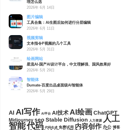
理怎么选
2026年 6月 14日
图片编辑
工具合集：AI生图后如何进行分层编辑
2026年 6月 11日
视频剪辑
文本指令P视频的几个工具
2026年 5月 31日
绘画网站
星流AI-国产AI设计平台，中文理解强、国风效果好
2026年 5月 29日
智能体
Dumate-百度出品桌面级AI智能体
2026年 5月 29日
AI写作
AI绘画
AI
AI技术
ChatGPT
AI平台
人工
seo
Stable Diffusion
Midjourney
人力资源
代码
智能
内容创作
办公
博客
免费试用
代码生成