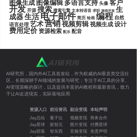
图像编辑
多语言支持
客户
图像生成
头像
开发
搜索
生
开源
搜索引擎
文本转语音
求职
游戏开发
电子邮件
编程
生活
成器
自然
简历
绘画
营销
艺术
视频剪辑
设计
视频生成
语言处理
费用定价
资源检索
配音
配乐
AI研究所，国内外AI工具首发站，作为权威的AI垂直类交流社
区，长期深耕于AI领域的发展与研究；专注于AI工具的分享、
AI变现策略的探讨，以及提供丰富的AI教程和最新资讯，致力
于让AI走进现实，实际落地应用
资源入口
前沿资讯
副业变现
本站声明
Jay总站
量子位
视频变现
商务合作
Jay星球
新智元
图片变现
付费星球
Jay部落
智东西
音频变现
免责声明