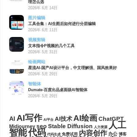
理怎么选
2026年 6月 14日
图片编辑
工具合集：AI生图后如何进行分层编辑
2026年 6月 11日
视频剪辑
文本指令P视频的几个工具
2026年 5月 31日
绘画网站
星流AI-国产AI设计平台，中文理解强、国风效果好
2026年 5月 29日
智能体
Dumate-百度出品桌面级AI智能体
2026年 5月 29日
AI写作
AI绘画
AI
AI技术
ChatGPT
AI平台
人工
seo
Stable Diffusion
Midjourney
人力资源
代码
智能
内容创作
办公
博客
免费试用
代码生成