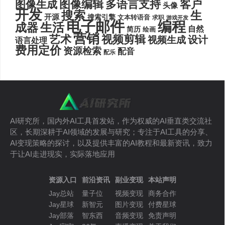
图像编辑
多语言支持
客户
图像生成
头像
开发
搜索
生
开源
搜索引擎
文本转语音
求职
游戏开发
电子邮件
编程
生活
成器
自然
简历
绘画
营销
艺术
视频剪辑
设计
视频生成
语言处理
费用定价
资源检索
配音
配乐
AI研究所，国内外AI工具首发站，作为权威的AI垂直类交流社
区，长期深耕于AI领域的发展与研究；专注于AI工具的分享、
AI变现策略的探讨，以及提供丰富的AI教程和最新资讯，致力
于让AI走进现实，实际落地应用
资源入口
前沿资讯
副业变现
本站声明
Jay总站
量子位
视频变现
商务合作
Jay星球
新智元
图片变现
付费星球
Jay部落
智东西
音频变现
免责声明