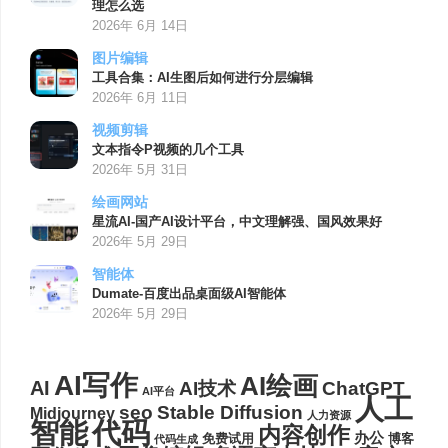
理怎么选
2026年 6月 14日
图片编辑
工具合集：AI生图后如何进行分层编辑
2026年 6月 11日
视频剪辑
文本指令P视频的几个工具
2026年 5月 31日
绘画网站
星流AI-国产AI设计平台，中文理解强、国风效果好
2026年 5月 29日
智能体
Dumate-百度出品桌面级AI智能体
2026年 5月 29日
AI写作
AI绘画
AI
AI技术
ChatGPT
AI平台
人工
seo
Stable Diffusion
Midjourney
人力资源
代码
智能
内容创作
办公
博客
免费试用
代码生成